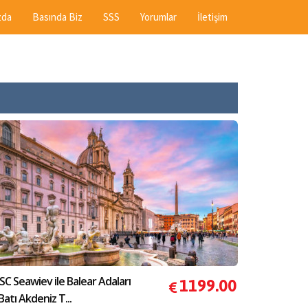
zda
Basında Biz
SSS
Yorumlar
İletişim
C Seawiev ile Balear Adaları
1199.00
atı Akdeniz T...