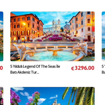
5 Yıldızlı Legend Of The Seas İle
5 
00
3296.00
Batı Akdeniz Tur...
Ba