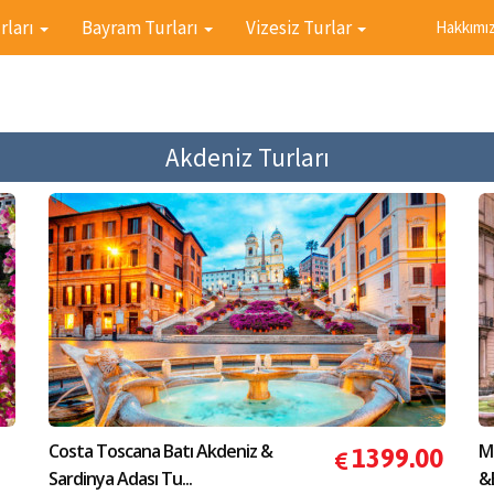
rları
Bayram Turları
Vizesiz Turlar
Hakkımı
Akdeniz Turları
Costa Toscana Batı Akdeniz &
MS
1399.00
Sardinya Adası Tu...
&B