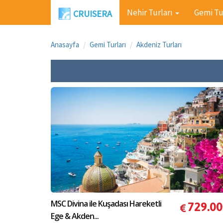
Nehir Turları
Gemi Tu
CRUISERA
Anasayfa
Gemi Turları
Akdeniz Turları
MSC Divina ile Kuşadası Hareketli
729.00
Ege & Akden...