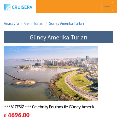
CRUISERA
Men
Aç
Anasayfa
Gemi Turları
Güney Amerika Turları
Güney Amerika Turları
*** VİZESİZ *** Celebrity Equinox ile Güney Amerik...
4696.00