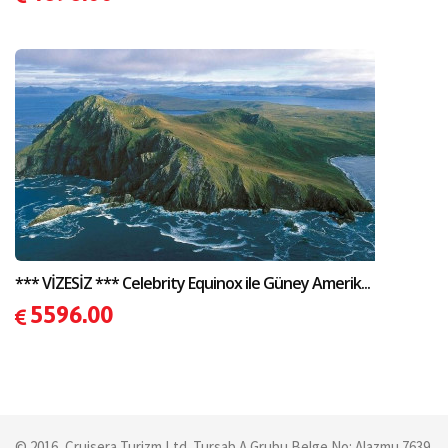
*** VİZESİZ *** Celebrity Equinox ile Güney Amerik...
5596.00
© 2016, Cruisera Turizm Ltd. Tursab A Grubu Belge No: Alazmu 7639