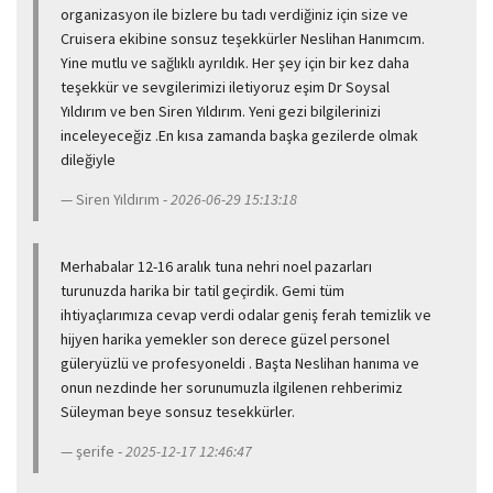
organizasyon ile bizlere bu tadı verdiğiniz için size ve
Cruisera ekibine sonsuz teşekkürler Neslihan Hanımcım.
Yine mutlu ve sağlıklı ayrıldık. Her şey için bir kez daha
teşekkür ve sevgilerimizi iletiyoruz eşim Dr Soysal
Yıldırım ve ben Siren Yıldırım. Yeni gezi bilgilerinizi
inceleyeceğiz .En kısa zamanda başka gezilerde olmak
dileğiyle
Siren Yıldırım -
2026-06-29 15:13:18
Merhabalar 12-16 aralık tuna nehri noel pazarları
turunuzda harika bir tatil geçirdik. Gemi tüm
ihtiyaçlarımıza cevap verdi odalar geniş ferah temizlik ve
hijyen harika yemekler son derece güzel personel
güleryüzlü ve profesyoneldi . Başta Neslihan hanıma ve
onun nezdinde her sorunumuzla ilgilenen rehberimiz
Süleyman beye sonsuz tesekkürler.
şerife -
2025-12-17 12:46:47