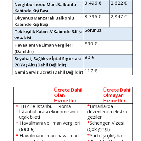
3,496
€
2,622
€
Neighborhood
Man.
Balkonlu
Kabinde
Kişi
Başı
3,796
€
2,847
€
Okyanus
Manzaralı
Balkonlu
Kabinde
Kişi
Başı
Sorunuz
Tek
kişilik
Kabin
//
Kabinde
3.Kişi
ve
4.
kişi
890
€
Havaalanı
ve
Liman
vergileri
(Dahildir)
80
€
Seyahat,
Sağlık
ve
İptal
Sigortası
70
Yaş
Altı
(Dahil
Değildir)
117
€
Gemi
Servis
Ücreti
(Dahil
Değildir)
Ücrete
Dahil
Ücrete
Dahil
Olan
Olmayan
Hizmetler
Hizmetler
*
THY
ile
İstanbul
–
Roma
–
*
Limanlarda
İstanbul
arası
ekonomi
sınıfı
düzenlenen
ekstra
uçak
bileti
geziler
*
Havalimanı
ve
liman
vergileri
*
Schengen
Vizesi
(
890
€
)
(Çok
girişli)
*
Havalimanı-liman-havalimanı
*
Yurtdışı
çıkış
harcı