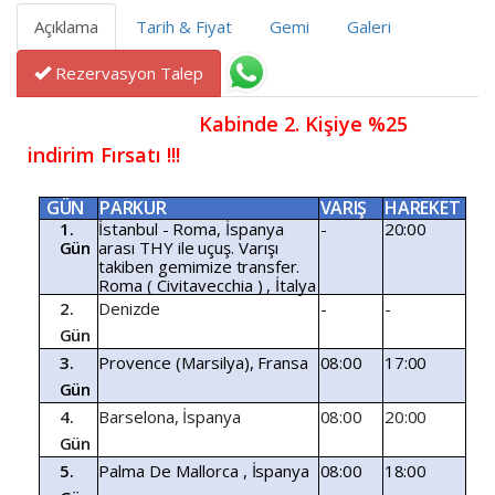
Açıklama
Tarih & Fiyat
Gemi
Galeri
Rezervasyon Talep
                               Kabinde 2. Kişiye %25 
indirim Fırsatı !!!
GÜN
PARKUR
VARIŞ
HAREKET
1.
İstanbul
-
Roma,
İspanya
-
20:00
Gün
arası
THY
ile
uçuş.
Varışı
takiben
gemimize
transfer.
Roma
(
Civitavecchia
)
,
İtalya
2.
Denizde
-
-
Gün
3.
Provence
(Marsilya),
Fransa
08:00
17:00
Gün
4.
Barselona,
İspanya
08:00
20:00
Gün
5.
Palma
De
Mallorca
,
İspanya
08:00
18:00