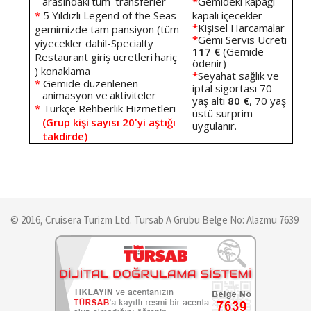
arasındaki
tüm
transferler
*
Gemideki
kapağı
*
5 Yıldızlı Legend of the Seas
kapalı
içecekler
*
Kişisel
Harcamalar
gemimizde tam pansiyon (tüm
*
Gemi
Servis
Ücreti
yiyecekler
dahil-Specialty
117
€
(Gemide
Restaurant
giriş
ücretleri
hariç
ödenir)
)
konaklama
*
Seyahat
sağlık
ve
*
Gemide
düzenlenen
iptal
sigortası
70
animasyon
ve
aktiviteler
yaş
altı
80
€
, 70 yaş
*
Türkçe
Rehberlik
Hizmetleri
üstü surprim
(Grup
kişi
sayısı
20'yi
aştığı
uygulanır.
takdirde)
© 2016, Cruisera Turizm Ltd. Tursab A Grubu Belge No: Alazmu 7639