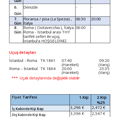
Gün
6.
Denizde
-
-
Gün
7.
Floransa
/
pisa
(La
Spezia)
,
06:30
20:00
Gün
İtalya
8.
Roma
(
Civitavecchia
),
İtalya.
06:00
-
Gün
Roma
-
İstanbul
arası
THY
tarifeli
seferi
ile
uçuş.
İstanbul'a
HOŞGELDİNİZ.
Uçuş
detayları
:
İstanbul
-
Roma
TK
1861
07:40
09:20
(Hareket)
(Varış)
Roma
–
İstanbul
TK
1864
20:00
23:35
(Hareket)
(Varış)
***
Uçak
detaylarında
değişiklik
olabilir
Fiyat
Tarifesi
1.Kişi
2.Kişi
%25
3,296
€
2,472
€
İç
Kabinde
Kişi
Başı
3,396
€
2,547
€
Dış
Kabinde
Kişi
Başı