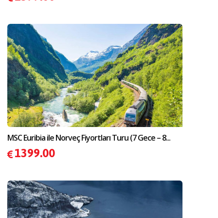
MSC Euribia ile Norveç Fiyortları Turu (7 Gece – 8...
1399.00