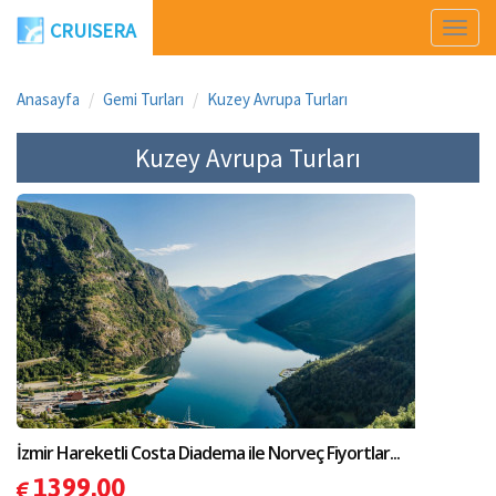
CRUISERA
Men
Aç
Anasayfa
Gemi Turları
Kuzey Avrupa Turları
Kuzey Avrupa Turları
İzmir Hareketli Costa Diadema ile Norveç Fiyortlar...
1399.00