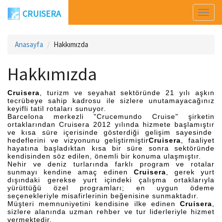
CRUISERA
Men
Aç
Anasayfa
Hakkımızda
Hakkımızda
Cruisera
, turizm ve seyahat sektöründe 21 yılı aşkın
tecrübeye sahip kadrosu ile sizlere unutamayacağınız
keyifli tatil rotaları sunuyor.
Barcelona merkezli "Crucemundo Cruise" şirketin
ortaklarından Cruisera 2012 yılında hizmete başlamıştır
ve kısa süre içerisinde gösterdiği gelişim sayesinde
hedeflerini ve vizyonunu geliştirmiştir
Cruisera
, faaliyet
hayatına başladıktan kısa bir süre sonra sektöründe
kendisinden söz edilen, önemli bir konuma ulaşmıştır.
Nehir ve deniz turlarında farklı program ve rotalar
sunmayı kendine amaç edinen
Cruisera
, gerek yurt
dışındaki gerekse yurt içindeki çalışma ortaklarıyla
yürüttüğü özel programları; en uygun ödeme
seçenekleriyle misafirlerinin beğenisine sunmaktadır.
Müşteri memnuniyetini kendisine ilke edinen
Cruisera
,
sizlere alanında uzman rehber ve tur liderleriyle hizmet
vermektedir.