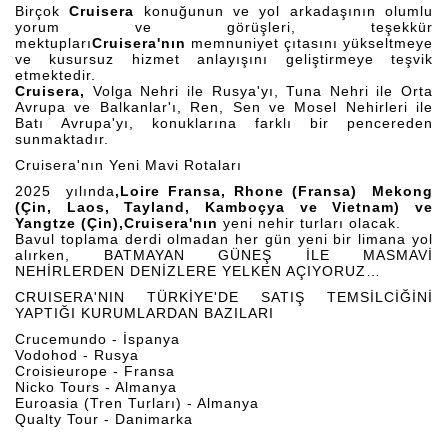
Birçok
Cruisera
konuğunun ve yol arkadaşının olumlu
yorum ve görüşleri, teşekkür
mektupları
Cruisera'nın
memnuniyet çıtasını yükseltmeye
ve kusursuz hizmet anlayışını geliştirmeye teşvik
etmektedir.
Cruisera,
Volga Nehri ile Rusya'yı, Tuna Nehri ile Orta
Avrupa ve Balkanlar'ı, Ren, Sen ve Mosel Nehirleri ile
Batı Avrupa'yı, konuklarına farklı bir pencereden
sunmaktadır.
Cruisera'nın Yeni Mavi Rotaları
2025 yılında
,Loire Fransa, Rhone (Fransa) Mekong
(Çin, Laos, Tayland, Kamboçya ve Vietnam) ve
Yangtze (Çin),
Cruisera'nın
yeni nehir turları olacak.
Bavul toplama derdi olmadan her gün yeni bir limana yol
alırken, BATMAYAN GÜNEŞ İLE MASMAVİ
NEHİRLERDEN DENİZLERE YELKEN AÇIYORUZ…
CRUISERA'NIN TÜRKİYE'DE SATIŞ TEMSİLCİĞİNİ
YAPTIĞI KURUMLARDAN BAZILARI
Crucemundo - İspanya
Vodohod - Rusya
Croisieurope - Fransa
Nicko Tours - Almanya
Euroasia (Tren Turları) - Almanya
Qualty Tour - Danimarka