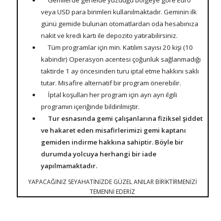
Gemilerde genelde yüzdüğü bölgeye göre Euro
veya USD para birimleri kullanılmaktadır.
Geminin ilk
günü gemide bulunan otomatlardan oda hesabınıza
nakit ve kredi kartı ile depozito yatırabilirsiniz.
Tüm programlar için min. Katılım sayısı 20 kişi (10
kabindir) Operasyon acentesi çoğunluk sağlanmadığı
taktirde 1 ay öncesinden turu iptal etme hakkını saklı
tutar. Misafire alternatif bir program önerebilir.
İptal koşulları her program için ayrı ayrı ilgili
programın içeriğinde bildirilmiştir.
Tur esnasında gemi çalışanlarına fiziksel şiddet
ve hakaret eden misafirlerimizi gemi kaptanı
gemiden indirme hakkına sahiptir. Böyle bir
durumda yolcuya herhangi bir iade
yapılmamaktadır.
YAPACAĞINIZ SEYAHATİNİZDE GÜZEL ANILAR BİRİKTİRMENİZİ
TEMENNİ EDERİZ