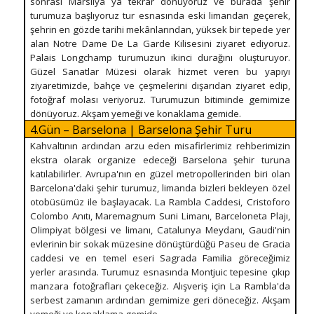
sonrası Marsilya ya tekrar dönüyoruz ve burada şehir
turumuza başlıyoruz tur esnasında eski limandan geçerek,
şehrin en gözde tarihi mekânlarından, yüksek bir tepede yer
alan Notre Dame De La Garde Kilisesini ziyaret ediyoruz.
Palais Longchamp turumuzun ikinci durağını oluşturuyor.
Güzel Sanatlar Müzesi olarak hizmet veren bu yapıyı
ziyaretimizde, bahçe ve çeşmelerini dışarıdan ziyaret edip,
fotoğraf molası veriyoruz. Turumuzun bitiminde gemimize
dönüyoruz. Akşam yemeği ve konaklama gemide.
4.Gün – Barselona | Barselona Şehir Turu
Kahvaltının ardından arzu eden misafirlerimiz rehberimizin
ekstra olarak organize edeceği Barselona şehir turuna
katılabilirler. Avrupa'nın en güzel metropollerinden biri olan
Barcelona'daki şehir turumuz, limanda bizleri bekleyen özel
otobüsümüz ile başlayacak. La Rambla Caddesi, Cristoforo
Colombo Anıtı, Maremagnum Suni Limanı, Barceloneta Plajı,
Olimpiyat bölgesi ve limanı, Catalunya Meydanı, Gaudi'nin
evlerinin bir sokak müzesine dönüştürdüğü Paseu de Gracia
caddesi ve en temel eseri Sagrada Familia göreceğimiz
yerler arasında. Turumuz esnasında Montjuic tepesine çıkıp
manzara fotoğrafları çekeceğiz. Alışveriş için La Rambla'da
serbest zamanın ardından gemimize geri döneceğiz. Akşam
yemeği ve konaklama gemide.