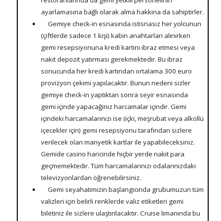
restoranlarında da gemi yetkili personelinin
ayarlamasına bağlı olarak alma hakkına da sahiptirler.
Gemiye check-in esnasında istisnasız her yolcunun
(çiftlerde sadece 1 kişi) kabin anahtarları alınırken
gemi resepsiyonuna kredi kartını ibraz etmesi veya
nakit depozit yatırması gerekmektedir. Bu ibraz
sonucunda her kredi kartından ortalama 300 euro
provizyon çekimi yapılacaktır. Bunun nedeni sizler
gemiye check-in yaptıktan sonra seyir esnasında
gemi içinde yapacağınız harcamalar içindir. Gemi
içindeki harcamalarınızı ise (içki, meşrubat veya alkollü
içecekler için) gemi resepsiyonu tarafından sizlere
verilecek olan manyetik kartlar ile yapabileceksiniz.
Gemide casino haricinde hiçbir yerde nakit para
geçmemektedir. Tüm harcamalarınızı odalarınızdaki
televizyonlardan öğrenebilirsiniz.
Gemi seyahatimizin başlangıcında grubumuzun tüm
valizleri için belirli renklerde valiz etiketleri gemi
biletiniz ile sizlere ulaştırılacaktır. Cruise limanında bu