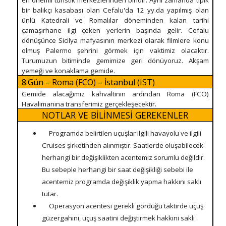
bir balıkçı kasabası olan Cefalu'da 12 yy.da yapılmış olan
ünlü Katedrali ve Romalılar döneminden kalan tarihi
çamaşırhane ilgi çeken yerlerin başında gelir. Cefalu
dönüşünce Sicilya mafyasının merkezi olarak filmlere konu
olmuş Palermo şehrini görmek için vaktimiz olacaktır.
Turumuzun bitiminde gemimize geri dönüyoruz. Akşam
yemeği ve konaklama gemide.
8.Gün – Roma (FCO) – İstanbul (IST)
Gemide alacağımız kahvaltının ardından Roma (FCO)
Havalimanına transferimiz gerçekleşecektir.
NOTLAR VE BİLİNMESİ GEREKENLER
Programda belirtilen uçuşlar ilgili havayolu ve ilgili
Cruises şirketinden alınmıştır. Saatlerde oluşabilecek
herhangi bir değişiklikten acentemiz sorumlu değildir.
Bu sebeple herhangi bir saat değişikliği sebebi ile
acentemiz programda değişiklik yapma hakkını saklı
tutar.
Operasyon acentesi gerekli gördüğü taktirde uçuş
güzergahını, uçuş saatini değiştirmek hakkını saklı