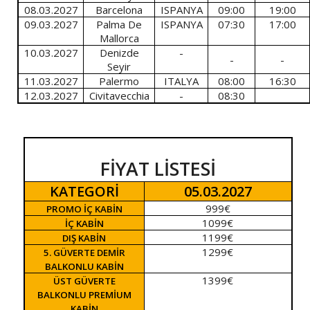
08.03.2027
Barcelona
ISPANYA
09:00
19:00
09.03.2027
Palma De
ISPANYA
07:30
17:00
Mallorca
10.03.2027
Denizde
-
-
-
Seyir
11.03.2027
Palermo
ITALYA
08:00
16:30
12.03.2027
Civitavecchia
-
08:30
FİYAT LİSTESİ
KATEGORİ
05.03.2027
999€
PROMO İÇ KABİN
1099€
İÇ KABİN
1199€
DIŞ KABİN
1299€
5. GÜVERTE DEMİR
BALKONLU KABİN
1399€
ÜST GÜVERTE
BALKONLU PREMİUM
KABİN