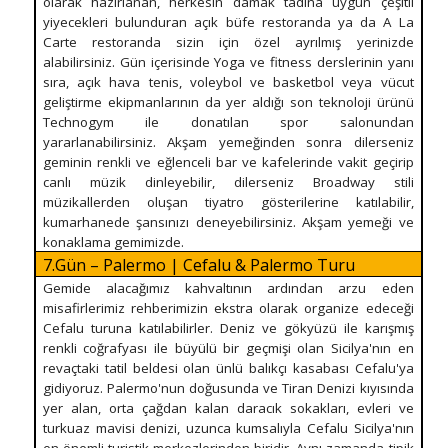
olarak hazırlanan, herkesin damak tadına uygun çeşitli
yiyecekleri bulunduran açık büfe restoranda ya da A La
Carte restoranda sizin için özel ayrılmış yerinizde
alabilirsiniz. Gün içerisinde Yoga ve fitness derslerinin yanı
sıra, açık hava tenis, voleybol ve basketbol veya vücut
geliştirme ekipmanlarının da yer aldığı son teknoloji ürünü
Technogym ile donatılan spor salonundan
yararlanabilirsiniz. Akşam yemeğinden sonra dilerseniz
geminin renkli ve eğlenceli bar ve kafelerinde vakit geçirip
canlı müzik dinleyebilir, dilerseniz Broadway stili
müzikallerden oluşan tiyatro gösterilerine katılabilir,
kumarhanede şansınızı deneyebilirsiniz. Akşam yemeği ve
konaklama gemimizde.
7.Gün – Palermo | Cefalu & Palermo Turu
Gemide alacağımız kahvaltının ardından arzu eden
misafirlerimiz rehberimizin ekstra olarak organize edeceği
Cefalu turuna katılabilirler. Deniz ve gökyüzü ile karışmış
renkli coğrafyası ile büyülü bir geçmişi olan Sicilya'nın en
revaçtaki tatil beldesi olan ünlü balıkçı kasabası Cefalu'ya
gidiyoruz. Palermo'nun doğusunda ve Tiran Denizi kıyısında
yer alan, orta çağdan kalan daracık sokakları, evleri ve
turkuaz mavisi denizi, uzunca kumsalıyla Cefalu Sicilya'nın
en önemli turistik merkezlerinden biridir. Aynı zamanda tipik