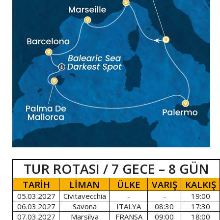
TUR ROTASI / 7 GECE – 8 GÜN
TARİH
LİMAN
ÜLKE
VARIŞ
KALKIŞ
05.03.2027
Civitavecchia
-
-
19:00
06.03.2027
Savona
ITALYA
08:30
17:30
07.03.2027
Marsilya
FRANSA
09:00
18:00