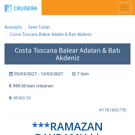
CRUISERA
Men
Aç
Anasayfa
Gemi Turları
Costa Toscana Balear Adaları & Batı Akdeniz
Costa Toscana Balear Adaları & Batı
Akdeniz
05/03/2027 - 12/03/2027
7 Gün
999.00'dan itibaren
49360.59
#1781866778
***RAMAZAN