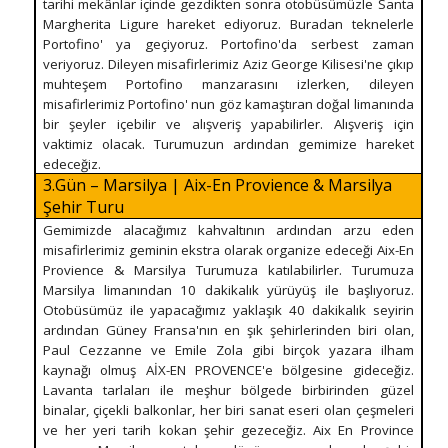
tarihi mekânlar içinde gezdikten sonra otobüsümüzle Santa
Margherita Ligure hareket ediyoruz. Buradan teknelerle
Portofino' ya geçiyoruz. Portofino'da serbest zaman
veriyoruz. Dileyen misafirlerimiz Aziz George Kilisesi'ne çıkıp
muhteşem Portofino manzarasını izlerken, dileyen
misafirlerimiz Portofino' nun göz kamaştıran doğal limanında
bir şeyler içebilir ve alışveriş yapabilirler. Alışveriş için
vaktimiz olacak. Turumuzun ardından gemimize hareket
edeceğiz.
3.Gün – Marsilya | Aix-En Provience & Marsilya
Şehir Turu
Gemimizde alacağımız kahvaltının ardından arzu eden
misafirlerimiz geminin ekstra olarak organize edeceği Aix-En
Provience & Marsilya Turumuza katılabilirler. Turumuza
Marsilya limanından 10 dakikalık yürüyüş ile başlıyoruz.
Otobüsümüz ile yapacağımız yaklaşık 40 dakikalık seyirin
ardından Güney Fransa'nın en şık şehirlerinden biri olan,
Paul Cezzanne ve Emile Zola gibi birçok yazara ilham
kaynağı olmuş AİX-EN PROVENCE'e bölgesine gideceğiz.
Lavanta tarlaları ile meşhur bölgede birbirinden güzel
binalar, çiçekli balkonlar, her biri sanat eseri olan çeşmeleri
ve her yeri tarih kokan şehir gezeceğiz. Aix En Province