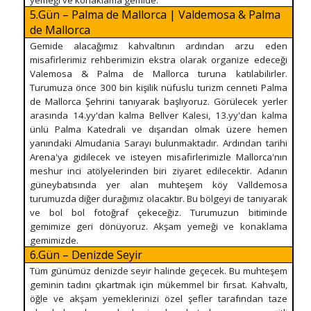
5.Gün – Palma de Mallorca | Valdemosa & Palma
de Mallorca
Gemide alacağımız kahvaltının ardından arzu eden
misafirlerimiz rehberimizin ekstra olarak organize edeceği
Valemosa & Palma de Mallorca turuna katılabilirler.
Turumuza önce 300 bin kişilik nüfuslu turizm cenneti Palma
de Mallorca Şehrini tanıyarak başlıyoruz. Görülecek yerler
arasında 14.yy'dan kalma Bellver Kalesi, 13.yy'dan kalma
ünlü Palma Katedrali ve dışarıdan olmak üzere hemen
yanındaki Almudania Sarayı bulunmaktadır. Ardından tarihi
Arena'ya gidilecek ve isteyen misafirlerimizle Mallorca'nın
meshur inci atölyelerinden biri ziyaret edilecektir. Adanın
güneybatısında yer alan muhteşem köy Valldemosa
turumuzda diğer durağımız olacaktır. Bu bölgeyi de tanıyarak
ve bol bol fotoğraf çekeceğiz. Turumuzun bitiminde
gemimize geri dönüyoruz. Akşam yemeği ve konaklama
gemimizde.
6.Gün – Denizde Seyir
Tüm günümüz denizde seyir halinde geçecek. Bu muhteşem
geminin tadını çıkartmak için mükemmel bir fırsat. Kahvaltı,
öğle ve akşam yemeklerinizi özel şefler tarafından taze