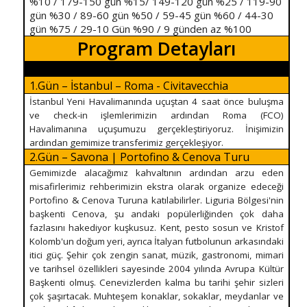
%10 / 179-150 gün %15/ 149-120 gün %25 / 119-90
gün %30 / 89-60 gün %50 / 59-45 gün %60 / 44-30
gün %75 / 29-10 Gün %90 / 9 günden az %100
Program Detayları
1.Gün – İstanbul – Roma - Civitavecchia
İstanbul Yeni Havalimanında uçuştan 4 saat önce buluşma
ve check-in işlemlerimizin ardından Roma (FCO)
Havalimanına uçuşumuzu gerçekleştiriyoruz. İnişimizin
ardından gemimize transferimiz gerçekleşiyor.
2.Gün – Savona | Portofino & Cenova Turu
Gemimizde alacağımız kahvaltının ardından arzu eden
misafirlerimiz rehberimizin ekstra olarak organize edeceği
Portofino & Cenova Turuna katılabilirler. Liguria Bölgesi'nin
başkenti Cenova, şu andaki popülerliğinden çok daha
fazlasını hakediyor kuşkusuz. Kent, pesto sosun ve Kristof
Kolomb'un doğum yeri, ayrıca İtalyan futbolunun arkasındaki
itici güç. Şehir çok zengin sanat, müzik, gastronomi, mimari
ve tarihsel özellikleri sayesinde 2004 yılında Avrupa Kültür
Başkenti olmuş. Cenevizlerden kalma bu tarihi şehir sizleri
çok şaşırtacak. Muhteşem konaklar, sokaklar, meydanlar ve