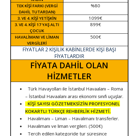
%80
TEK KİŞİ FARKI (VERGİ
DAHİL TUTARDAN)
1099€
3. VE 4. KİŞİ YETİŞKİN
899€
3. VE 4. KİŞİ 17 YAŞ ALTI
ÇOCUK
500€
HAVALİMANI VE LİMAN
VERGİLERİ
FİYATLAR 2 KİŞİLİK KABİNLERDE KİŞİ BAŞI
FİYATLARDIR
FİYATA DAHİL OLAN
HİZMETLER
Türk Havayolları ile İstanbul Havaalanı – Roma
– İstanbul Havaalanı arası ekonomi sınıfı uçuşlar.
KİŞİ SAYISI GÖZETMEKSİZİN PROFESYONEL
KOKARTLI TÜRKÇE REHBERLİK HİZMETİ.
Havalimanı – Liman – Havalimanı transferler.
Havalimanı ve liman vergileri. (500€)
Tercih edilen kategoride tur süresince