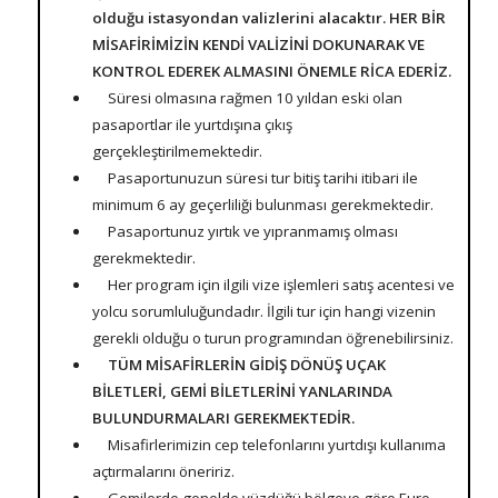
olduğu istasyondan valizlerini alacaktır. HER BİR
MİSAFİRİMİZİN KENDİ VALİZİNİ DOKUNARAK VE
KONTROL EDEREK ALMASINI ÖNEMLE RİCA EDERİZ.
Süresi olmasına rağmen 10 yıldan eski olan
pasaportlar ile yurtdışına çıkış
gerçekleştirilmemektedir.
Pasaportunuzun süresi tur bitiş tarihi itibari ile
minimum 6 ay geçerliliği bulunması gerekmektedir.
Pasaportunuz yırtık ve yıpranmamış olması
gerekmektedir.
Her program için ilgili vize işlemleri satış acentesi ve
yolcu sorumluluğundadır. İlgili tur için hangi vizenin
gerekli olduğu o turun programından öğrenebilirsiniz.
TÜM MİSAFİRLERİN GİDİŞ DÖNÜŞ UÇAK
BİLETLERİ, GEMİ BİLETLERİNİ YANLARINDA
BULUNDURMALARI GEREKMEKTEDİR.
Misafirlerimizin cep telefonlarını yurtdışı kullanıma
açtırmalarını öneririz.