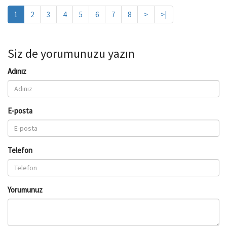
1
2
3
4
5
6
7
8
>
>|
Siz de yorumunuzu yazın
Adınız
E-posta
Telefon
Yorumunuz