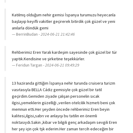
Katılmış olduğum nehir gemisi İspanya turumuzu heyecanla
başlayıp keyifli vakitler geçirerek bitirdik çok güzel ve yeni
anılarla döndük gemi
BerrinBudan -
2024-06-21 21:42:46
Rehberimiz Eren Yaralı kardeşim sayesinde çok güzel bir tür
yaptık.Kendisine ve şirketine teşekkürler.
Feridun Targan -
2024-06-21 09:49:29
13 haziranda gittiğim İspanya nehir turunda cruisera turizm
vasıtasıyla BELLA Cádiz gemisiyle çok güzel bir tatil
geçirdim.Gemiden ziyade çalışan personelin sıcak
ilgisi,yemeklerin güzelliği ,verilen otelcilik hizmeti beni çok
memnun etti.Her şeyden öncede rehberimiz Eren beyin
kalitesi,ilgisi,sabrı ve anlayışı bu tatilin en önemli
noktasıydı.Sakin ,kibar ve bilgili genç arkadaşım sevgili Eren
her şey için çok tşk ederim.Her zaman tercih edeceğim bir