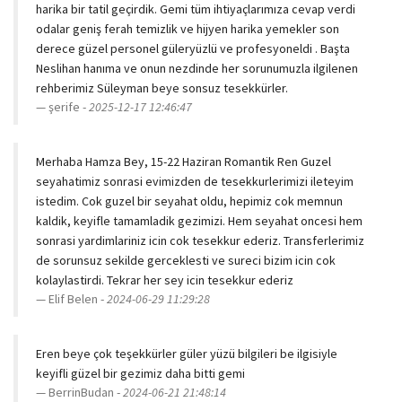
harika bir tatil geçirdik. Gemi tüm ihtiyaçlarımıza cevap verdi
odalar geniş ferah temizlik ve hijyen harika yemekler son
derece güzel personel güleryüzlü ve profesyoneldi . Başta
Neslihan hanıma ve onun nezdinde her sorunumuzla ilgilenen
rehberimiz Süleyman beye sonsuz tesekkürler.
şerife -
2025-12-17 12:46:47
Merhaba Hamza Bey, 15-22 Haziran Romantik Ren Guzel
seyahatimiz sonrasi evimizden de tesekkurlerimizi ileteyim
istedim. Cok guzel bir seyahat oldu, hepimiz cok memnun
kaldik, keyifle tamamladik gezimizi. Hem seyahat oncesi hem
sonrasi yardimlariniz icin cok tesekkur ederiz. Transferlerimiz
de sorunsuz sekilde gerceklesti ve sureci bizim icin cok
kolaylastirdi. Tekrar her sey icin tesekkur ederiz
Elif Belen -
2024-06-29 11:29:28
Eren beye çok teşekkürler güler yüzü bilgileri be ilgisiyle
keyifli güzel bir gezimiz daha bitti gemi
BerrinBudan -
2024-06-21 21:48:14