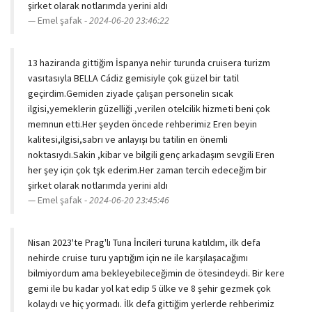
şirket olarak notlarımda yerini aldı
Emel şafak -
2024-06-20 23:46:22
13 haziranda gittiğim İspanya nehir turunda cruisera turizm
vasıtasıyla BELLA Cádiz gemisiyle çok güzel bir tatil
geçirdim.Gemiden ziyade çalışan personelin sıcak
ilgisi,yemeklerin güzelliği ,verilen otelcilik hizmeti beni çok
memnun etti.Her şeyden öncede rehberimiz Eren beyin
kalitesi,ilgisi,sabrı ve anlayışı bu tatilin en önemli
noktasıydı.Sakin ,kibar ve bilgili genç arkadaşım sevgili Eren
her şey için çok tşk ederim.Her zaman tercih edeceğim bir
şirket olarak notlarımda yerini aldı
Emel şafak -
2024-06-20 23:45:46
Nisan 2023'te Prag'lı Tuna İncileri turuna katıldım, ilk defa
nehirde cruise turu yaptığım için ne ile karşılaşacağımı
bilmiyordum ama bekleyebileceğimin de ötesindeydi. Bir kere
gemi ile bu kadar yol kat edip 5 ülke ve 8 şehir gezmek çok
kolaydı ve hiç yormadı. İlk defa gittiğim yerlerde rehberimiz