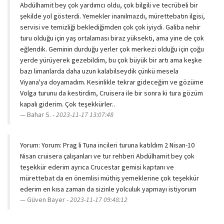
Abdülhamit bey çok yardımcı oldu, çok bilgili ve tecrübeli bir
şekilde yol gösterdi. Yemekler inanılmazdı, mürettebatın ilgisi,
servisi ve temizliği beklediğimden çok çok iyiydi. Galiba nehir
turu olduğu için yaş ortalaması biraz yüksekti, ama yine de çok
eğlendik. Geminin durduğu yerler çok merkezi olduğu için çoğu
yerde yürüyerek gezebildim, bu çok büyük bir artı ama keşke
bazı limanlarda daha uzun kalabilseydik çünkü mesela
Viyana'ya doyamadım. Kesinlikle tekrar gideceğim ve gözüme
Volga turunu da kestirdim, Cruisera ile bir sonra ki tura gözüm
kapalı giderim. Çok teşekkürler..
Bahar S. -
2023-11-17 13:07:48
Yorum: Yorum: Prag li Tuna incileri turuna katıldım 2 Nisan-10
Nisan cruisera çalışanları ve tur rehberi Abdülhamit bey çok
teşekkür ederim ayrıca Crucestar gemisi kaptanı ve
mürettebat da en önemlisi müthiş yemeklerine çok teşekkür
ederim en kısa zaman da sizinle yolculuk yapmayı istiyorum
Güven Bayer -
2023-11-17 09:48:12