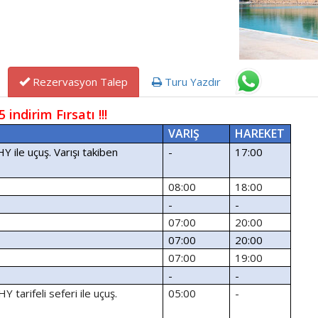
Rezervasyon Talep
Turu Yazdır
2. Kişiye %25 indirim Fırsatı !!!
VARI
Ş
HAREKET
Y ile uçuş. Varışı takiben
-
17:00
08:00
18:00
-
-
07:00
20:00
07:00
20:00
07:00
19:00
-
-
 tarifeli seferi ile uçuş.
05:00
-