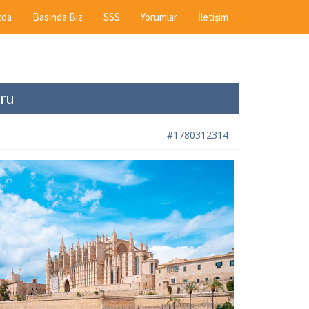
zda
Basında Biz
SSS
Yorumlar
İletişim
uru
#1780312314