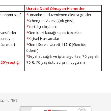
Ücrete Dahil Olmayan Hizmetler
ekonomi sınıfı
*
Limanlarda düzenlenen ekstra geziler
*
Schengen Vizesi (Çok girişli)
*
Yurtdışı çıkış harcı
ransferler
*
Gemideki kapağı kapalı içecekler
 pansiyon
*
Kişisel Harcamalar
 ücretleri
*
Gemi Servis Ücreti
117 €
(Gemide
ödenir)
*
Seyahat sağlık ve iptal sigortası 70 yaş altı
 20'yi aştığı
70 €
, 70 yaş üstü surprim uygulanır.
Alazmu 7639