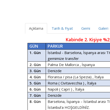
Açıklama
Tarih & Fiyat
Gemi
Galeri
                               Kabinde 
GÜN
PARKUR
1. Gün
İstanbul - Barselona, İspanya arası TH
gemimize transfer
2. Gün
Palma De Mallorca , İspanya
3. Gün
Denizde
4. Gün
Floransa / pisa (La Spezia) , İtalya
5. Gün
Roma ( Civitavecchia ) , İtalya
6. Gün
Napoli ( Capri ) , İtalya
7. Gün
Denizde
8. Gün
Barselona, İspanya – İstanbul arası THY
İstanbul'a HOŞGELDİNİZ.