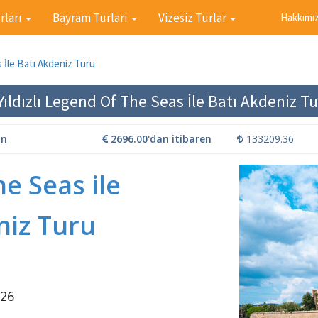
rları
Bayram Turları
Vizesiz Turlar
Hakkımı
s İle Batı Akdeniz Turu
Yıldızlı Legend Of The Seas İle Batı Akdeniz T
ün
2696.00'dan itibaren
133209.36
the
Seas ile
niz Turu
026