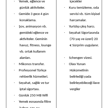
·
Yemek, eğlence ve
içecekler
·
günlük aktiviteler.
Kuru temizleme, oda
·
Gemide 3 gece 4 gün
servisi vb. tüm kişisel
konaklama.
harcamalar.
·
·
Şov, animasyon vb.
Yurtdışı çıkış harcı.
·
gemideki eğlence ve
Seyahat Sigortasında
aktiviteler. Geminin
(70 yaş ve üzeri) 20
havuz, fitness, lounge
€ Sürprim uygulanır.
vb. ortak kullanım
·
alanları.
Schengen vizesi.
·
·
Mikonos transfer.
Olası Yunan
·
Profesyonel Türkçe
Hükümetinin
rehberlik hizmetleri.
belirlediği yada
·
Seyahat, sağlık ve tur
belirleyebileceği ilave
iptal sigortası.
vergiler
·
Günlük 250 MB Wifi
·
Yemek esnasında filtre