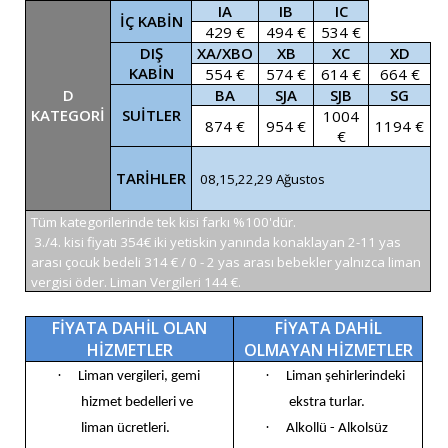
IA
IB
IC
İÇ KABİN
429 €
494 €
534 €
DIŞ
XA/XBO
XB
XC
XD
KABİN
554 €
574 €
614 €
664 €
D
BA
SJA
SJB
SG
KATEGORİ
SUİTLER
1004
874 €
954 €
1194 €
€
TARİHLER
08,15,22,29 Ağustos
Tüm kategorilerinde tek kisi farkı %100'dür.
3./4. kisi fiyatı 354€ iki yetiskin yanında konaklayan 2-11 yas
arası çocuk bedeli 314 € / 0 - 2 yas arası bebekler yalnızca liman
vergisi öder. Liman Vergileri 144 €.
FİYATA DAHİL OLAN
FİYATA DAHİL
HİZMETLER
OLMAYAN HİZMETLER
·
·
Liman vergileri, gemi
Liman şehirlerindeki
hizmet bedelleri ve
ekstra turlar.
·
liman ücretleri.
Alkollü - Alkolsüz