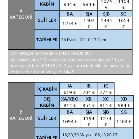
1074
1154
KABİN
944 €
994 €
€
€
A
BA
SJA
SJB
SG
KATEGORİ
SUİTLER
1404
1494
1654
1274 €
€
€
€
TARİHLER
26 Eylül – 03,10,17 Ekim
Tüm kategorilerinde tek kisi farkı %100'dür.
3./4. kisi fiyatı 614€ iki yetiskin yanında konaklayan 2-11 yas
arası çocuk bedeli 314 € / 0 - 2 yas arası bebekler yalnızca liman
vergisi öder. Liman Vergileri 144 €
IA
IB
IC
İÇ KABİN
619 €
704 €
774 €
DIŞ
XA/XBO
XB
XC
XD
KABİN
814 €
854 €
914 €
984 €
B
BA
SJA
SJB
SG
KATEGORİ
SUİTLER
1194
1274
1094 €
1404 €
€
€
16,23,30 Mayıs – 06,13,20,27
TARİHLER