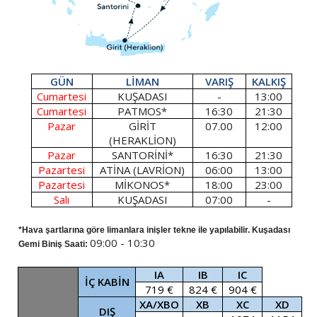
GÜN
LİMAN
VARIŞ
KALKIŞ
Cumartesi
KUŞADASI
-
13:00
Cumartesi
PATMOS*
16:30
21:30
Pazar
GİRİT
07.00
12:00
(HERAKLİON)
Pazar
SANTORİNİ*
16:30
21:30
Pazartesi
ATİNA (LAVRİON)
06:00
13:00
Pazartesi
MİKONOS*
18:00
23:00
Salı
KUŞADASI
07:00
-
*Hava şartlarına göre limanlara inişler tekne ile yapılabilir. Kuşadası
09:00 - 10:30
Gemi Biniş Saati:
IA
IB
IC
İÇ KABİN
719 €
824 €
904 €
XA/XBO
XB
XC
XD
DIŞ