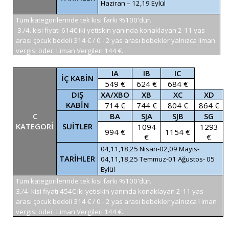
Haziran – 12,19 Eylül
Tüm kategorilerinde tek kisi farkı %100'dür.
3./4. kisi fiyatı 614€ iki yetiskin yanında konaklayan 2-11 yas
arası çocuk bedeli 314 € / 0 - 2 yas arası bebekler yalnızca liman
vergisi öder. Liman Vergileri 144 €.
IA
IB
IC
İÇ KABİN
549 €
624 €
684 €
DIŞ
XA/XBO
XB
XC
XD
KABİN
714 €
744 €
804 €
864 €
C
BA
SJA
SJB
SG
KATEGORİ
SUİTLER
1094
1293
994 €
1154 €
€
€
04,11,18,25 Nisan-02,09 Mayıs-
TARİHLER
04,11,18,25 Temmuz-01 Ağustos- 05
Eylül
Tüm kategorilerinde tek kisi farkı %100'dür.
3./4. kisi fiyatı 454€ iki yetiskin yanında konaklayan 2-11 yas
arası çocuk bedeli 314 € / 0 - 2 yas arası bebekler yalnızca l iman
vergisi öder. Liman Vergileri 144 €.