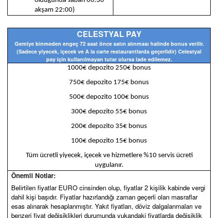
olduğunda sabah 06:30
akşam 22:00)
CELESTYAL PAY
Gemiye binmeden engeç 72 saat önce satın alınması halinde bonus verilir.
(Sadece yiyecek, içecek ve A la carte restaurantlarda geçerlidir) Celestyal
pay için kullanılmayan tutar olursa iade edilemez.
1000€ depozito 250€ bonus
750€ depozito 175€ bonus
500€ depozito 100€ bonus
300€ depozito 55€ bonus
200€ depozito 35€ bonus
100€ depozito 15€ bonus
Tüm ücretli yiyecek, içecek ve hizmetlere %10 servis ücreti
uygulanır.
Önemli Notlar:
Belirtilen fiyatlar EURO cinsinden olup, fiyatlar 2 kişilik kabinde vergi
dahil kişi başıdır. Fiyatlar hazırlandığı zaman geçerli olan masraflar
esas alınarak hesaplanmıştır. Yakıt fiyatları, döviz dalgalanmaları ve
benzeri fiyat değişiklikleri durumunda yukarıdaki fiyatlarda değişiklik