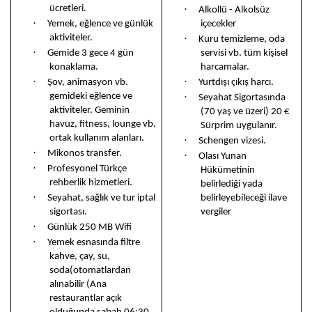
ücretleri.
·
Alkollü - Alkolsüz
·
Yemek, eğlence ve günlük
içecekler
aktiviteler.
·
Kuru temizleme, oda
·
Gemide 3 gece 4 gün
servisi vb. tüm kişisel
konaklama.
harcamalar.
·
·
Şov, animasyon vb.
Yurtdışı çıkış harcı.
gemideki eğlence ve
·
Seyahat Sigortasında
aktiviteler. Geminin
(70 yaş ve üzeri) 20 €
havuz, fitness, lounge vb.
Sürprim uygulanır.
ortak kullanım alanları.
·
Schengen vizesi.
·
Mikonos transfer.
·
Olası Yunan
·
Profesyonel Türkçe
Hükümetinin
rehberlik hizmetleri.
belirlediği yada
·
Seyahat, sağlık ve tur iptal
belirleyebileceği ilave
sigortası.
vergiler
·
Günlük 250 MB Wifi
·
Yemek esnasında filtre
kahve, çay, su,
soda(otomatlardan
alınabilir (Ana
restaurantlar açık