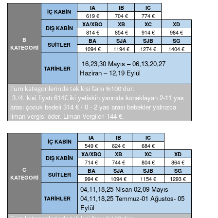
IA
IB
IC
İÇ KABİN
619 €
704 €
774 €
XA/XBO
XB
XC
XD
DIŞ KABİN
814 €
854 €
914 €
984 €
B
BA
SJA
SJB
SG
SUİTLER
KATEGORİ
1094 €
1194 €
1274 €
1404 €
16,23,30 Mayıs – 06,13,20,27
TARİHLER
Haziran – 12,19 Eylül
Tüm kategorilerinde tek kisi farkı %100'dür.
3./4. kisi fiyatı 614€ iki yetiskin yanında konaklayan 2-11 yas
arası çocuk bedeli 314 € / 0 - 2 yas arası bebekler yalnızca
liman vergisi öder. Liman Vergileri 144 €.
IA
IB
IC
İÇ KABİN
549 €
624 €
684 €
XA/XBO
XB
XC
XD
DIŞ KABİN
714 €
744 €
804 €
864 €
C
BA
SJA
SJB
SG
SUİTLER
KATEGORİ
994 €
1094 €
1154 €
1293 €
04,11,18,25 Nisan-02,09 Mayıs-
04,11,18,25 Temmuz-01 Ağustos- 05
TARİHLER
Eylül