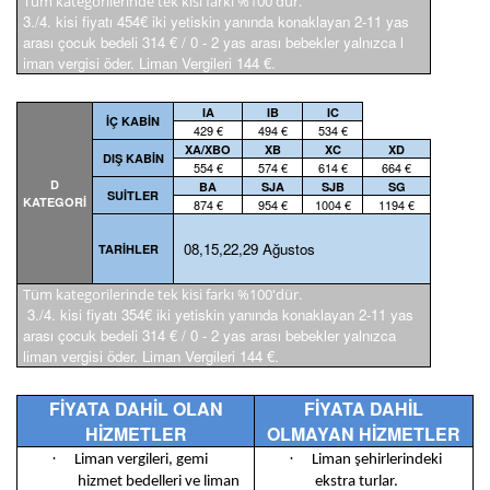
Tüm kategorilerinde tek kisi farkı %100'dür.
3./4. kisi fiyatı 454€ iki yetiskin yanında konaklayan 2-11 yas
arası çocuk bedeli 314 € / 0 - 2 yas arası bebekler yalnızca l
iman vergisi öder. Liman Vergileri 144 €.
IA
IB
IC
İÇ KABİN
429 €
494 €
534 €
XA/XBO
XB
XC
XD
DIŞ KABİN
554 €
574 €
614 €
664 €
D
BA
SJA
SJB
SG
SUİTLER
KATEGORİ
874 €
954 €
1004 €
1194 €
08,15,22,29 Ağustos
TARİHLER
Tüm kategorilerinde tek kisi farkı %100'dür.
3./4. kisi fiyatı 354€ iki yetiskin yanında konaklayan 2-11 yas
arası çocuk bedeli 314 € / 0 - 2 yas arası bebekler yalnızca
liman vergisi öder. Liman Vergileri 144 €.
FİYATA DAHİL OLAN
FİYATA DAHİL
HİZMETLER
OLMAYAN HİZMETLER
·
·
Liman vergileri, gemi
Liman şehirlerindeki
hizmet bedelleri ve liman
ekstra turlar.