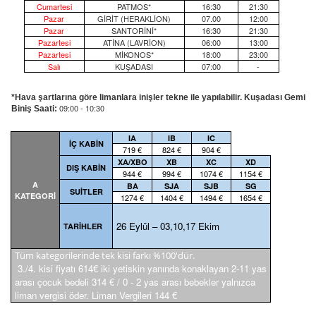
Cumartesi
PATMOS*
16:30
21:30
Pazar
GİRİT (HERAKLİON)
07.00
12:00
Pazar
SANTORİNİ*
16:30
21:30
Pazartesi
ATİNA (LAVRİON)
06:00
13:00
Pazartesi
MİKONOS*
18:00
23:00
Salı
KUŞADASI
07:00
-
*Hava şartlarına göre limanlara inişler tekne ile yapılabilir. Kuşadası Gemi
09:00 - 10:30
Biniş Saati:
IA
IB
IC
İÇ KABİN
719 €
824 €
904 €
XA/XBO
XB
XC
XD
DIŞ KABİN
944 €
994 €
1074 €
1154 €
A
BA
SJA
SJB
SG
SUİTLER
KATEGORİ
1274 €
1404 €
1494 €
1654 €
26 Eylül – 03,10,17 Ekim
TARİHLER
Tüm kategorilerinde tek kisi farkı %100'dür.
3./4. kisi fiyatı 614€ iki yetiskin yanında konaklayan 2-11 yas
arası çocuk bedeli 314 € / 0 - 2 yas arası bebekler yalnızca
liman vergisi öder. Liman Vergileri 144 €