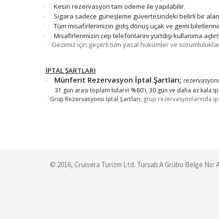
Kesin rezervasyon tam ödeme ile yapılabilir.
·
Sigara sadece güneşleme güvertesindeki belirli bir aland
·
Tüm misafirlerimizin gidiş dönüş uçak ve gemi biletleri
·
Misafirlerimizin cep telefonlarını yurtdışı kullanıma açtır
·
Gezimiz için geçerli tüm yasal hükümler ve sorumluluklar 
·
İPTAL ŞARTLARI
Münferit Rezervasyon İptal Şartları;
rezervasyond
·
31 gün arası toplam tutarın %80'i, 30 gün ve daha az kala 
Grup Rezervasyonu İptal Şartları;
grup rezervasyonlarında ipta
·
© 2016, Cruisera Turizm Ltd. Tursab A Grubu Belge No: 