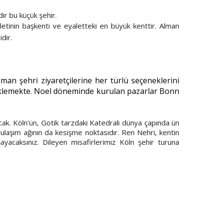
r bu küçük şehir.
letinin başkenti ve eyaletteki en büyük kenttir. Alman
idir.
man şehri ziyaretçilerine her türlü seçeneklerini
beklemekte. Noel döneminde kurulan pazarlar Bonn
k. Köln'ün, Gotik tarzdaki Katedrali dünya çapında ün
u ulaşım ağının da kesişme noktasıdır. Ren Nehri, kentin
yacaksınız. Dileyen misafirlerimiz Köln şehir turuna