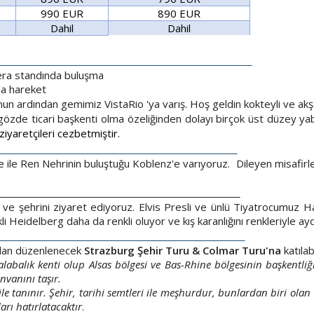
990 EUR
890 EUR
Dahil
Dahil
SELDORF/ ALMANYA
ra standında buluşma
dorf'a hareket
un ardından gemimiz VistaRio 'ya varış. Hoş geldin kokteyli 
gözde ticari başkenti olma özeliğinden dolayı birçok üst düzey ya
ziyaretçileri cezbetmiştir.
/ ALMANYA
ile Ren Nehrinin buluştuğu Koblenz'e varıyoruz. Dileyen misafirler
 ve şehrini ziyaret ediyoruz. Elvis Presli ve ünlü Tiyatrocumuz 
Heidelberg daha da renkli oluyor ve kış karanlığını renkleriyle ay
G / FRANSA
ından düzenlenecek
Strazburg Şehir Turu &
Colmar Turu'na
katılabi
labalık kenti olup Alsas bölgesi ve Bas-Rhine bölgesinin başkentl
nvanını taşır.
ile tanınır. Şehir, tarihi semtleri ile meşhurdur, bunlardan biri olan 
arı hatırlatacaktır
.