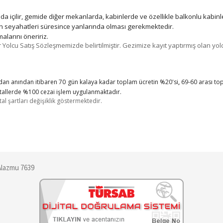
a içilir, gemide diğer mekanlarda, kabinlerde ve özellikle balkonlu kabinle
nin seyahatleri süresince yanlarında olması gerekmektedir.
malarını öneririz.
Yolcu Satış Sözleşmemizde belirtilmiştir. Gezimize kayıt yaptırmış olan yol
an anından itibaren 70 gün kalaya kadar toplam ücretin %20'si
,
69-60 arası top
iptallerde %100 cezai işlem uygulanmaktadır.
l şartları değişiklik göstermektedir.
Alazmu 7639