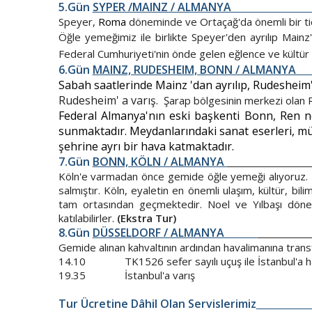
5.Gün
SYPER /MAI
Speyer,
Roma
döneminde ve Ortaçağ'da önemli bir ti
Öğle yemeğimiz ile birlikte Speyer'den ayrılıp Mainz
Federal Cumhuriyeti'nin önde gelen eğlence ve kültür m
6.Gün
MAINZ, RUDESHEI
Sabah saatlerinde Mainz 'dan ayrılıp, Rudesheim'
Rudesheim' a varış.
Şarap bölgesinin merkezi olan 
Federal Almanya'nın eski başkenti Bonn, Ren neh
sunmaktadır. Meydanlarındaki sanat eserleri, mü
şehrine ayrı bir hava katmaktadır.
7.Gün
BONN, KÖLN / ALMANYA
Köln'e varmadan önce gemide öğle yemeği alıyoruz. Ka
salmıştır. Köln, eyaletin en önemli ulaşım, kültür, bi
tam ortasından geçmektedir. Noel ve Yılbaşı dönemi
katılabilirler.
(Ekstra Tur)
8.Gün
DÜSSELDORF / ALMANYA
Gemide alınan kahvaltının ardından havalimanına trans
14.10 TK1526 sefer sayılı uçuş ile İstanbul'a
19.35 İstanbul'a varış
Tur Ücretine Dâhil Olan Servislerimiz