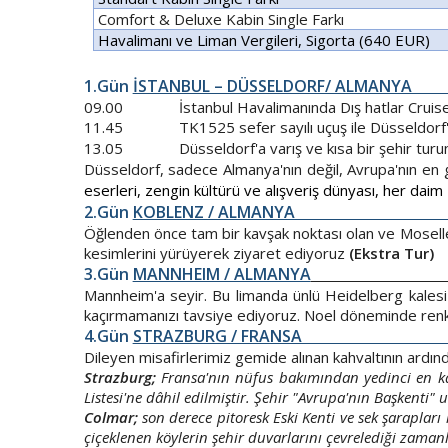
Comfort & Deluxe Kabin Single Farkı
Havalimanı ve Liman Vergileri, Sigorta (640 EUR)
1.Gün
İSTANBUL – DÜS
09.00 İstanbul Havalimanında Dış hatlar Cruise
11.45 TK1525 sefer sayılı uçuş ile Düssel
13.05 Düsseldorf'a varış ve kısa bir şehir turun
Düsseldorf, sadece Almanya'nın değil, Avrupa'nın en 
eserleri, zengin kültürü ve alışveriş dünyası, her daim 
2.Gün
KOBLENZ 
Öğlenden önce tam bir kavşak noktası olan ve Moselle 
kesimlerini yürüyerek ziyaret ediyoruz
(Ekstra Tur)
3.Gün
MANNHEIM / ALMANYA
Mannheim'a seyir. Bu limanda ünlü Heidelberg kalesi
kaçırmamanızı tavsiye ediyoruz. Noel döneminde renkli 
4.Gün
STRAZBUR
Dileyen misafirlerimiz gemide alınan kahvaltının ard
Strazburg;
Fransa'nın nüfus bakımından yedinci en ka
Listesi'ne dâhil edilmiştir. Şehir "Avrupa'nın Başkenti" u
Colmar;
son derece pitoresk Eski Kenti ve sek şarapları 
çiçeklenen köylerin şehir duvarlarını çevrelediği zamanl