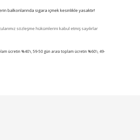
rin balkonlarında sigara içmek kesinlikle yasaktır!
cularımız sözleşme hükümlerini kabul etmiş sayılırlar
lam ücretin %40'ı, 59-50 gün arası toplam ücretin %60'ı, 49-