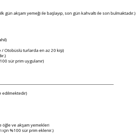
k gün akşam yemeği ile başlayıp, son gün kahvaltı ile son bulmaktadır.)
hil)
/ Otobüslü turlarda en az 20 kişi)
ır.)
%100 sür prim uygulanır)
e edilmektedir)
se öğle ve akşam yemekleri
 için %100 sür prim eklenir.)