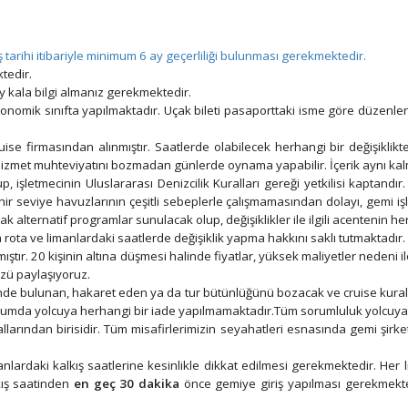
iş tarihi itibariyle minimum 6 ay geçerliliği bulunması gerekmektedir.
tedir.
y kala bilgi almanız gerekmektedir.
e ekonomik sınıfta yapılmaktadır. Uçak bileti pasaporttaki isme göre düzenl
ise firmasından alınmıştır. Saatlerde olabilecek herhangi bir değişiklik
hizmet muhteviyatını bozmadan günlerde oynama yapabilir. İçerik aynı kalm
 işletmecinin Uluslararası Denizcilik Kuralları gereği yetkilisi kaptandır.
 nehir seviye havuzlarının çeşitli sebeplerle çalışmamasından dolayı, gemi
larak alternatif programlar sunulacak olup, değişiklikler ile ilgili acenteni
rota ve limanlardaki saatlerde değişiklik yapma hakkını saklı tutmaktadır.
lanmıştır. 20 kişinin altına düşmesi halinde fiyatlar, yüksek maliyetler ned
üzü paylaşıyoruz.
minde bulunan, hakaret eden ya da tur bütünlüğünü bozacak ve cruise kurall
rumda yolcuya herhangi bir iade yapılmamaktadır.Tüm sorumluluk yolcuya a
larından birisidir. Tüm misafirlerimizin seyahatleri esnasında gemi şirket
ardaki kalkış saatlerine kesinlikle dikkat edilmesi gerekmektedir. Her li
kış saatinden
en geç 30 dakika
önce gemiye giriş yapılması gerekmekted