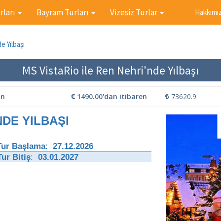
rları
Bayram Turları
Vizesiz Turlar
Hakkımı
e Yılbaşı
MS VistaRio ile Ren Nehri'nde Yılbaşı
ün
1490.00'dan itibaren
73620.9
ILBAŞI
Tur Başlama
:
27.12.2026
Tur Bitiş
:
03.01.2027