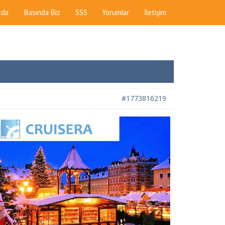
zda
Basında Biz
SSS
Yorumlar
İletişim
#1773816219