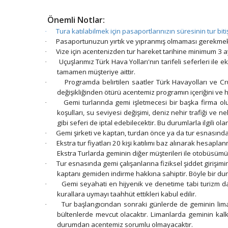
Önemli Notlar:
Tura katılabilmek için pasaportlarınızın süresinin tur bit
·
Pasaportunuzun yırtık ve yıpranmış olmaması gerekmek
·
Vize için acentenizden tur hareket tarihine minimum 3 a
·
Uçuşlarımız Türk Hava Yolları'nın tarifeli seferleri il
·
tamamen müşteriye aittir.
Programda belirtilen saatler Türk Havayolları ve Cru
·
değişikliğinden ötürü acentemiz programın içeriğini ve 
Gemi turlarında gemi işletmecesi bir başka firma olup,
·
koşulları, su seviyesi değişimi, deniz nehir trafiği ve
gibi seferi de iptal edebilecektir. Bu durumlarla ilgili o
Gemi şirketi ve kaptan, turdan önce ya da tur esnasında 
·
Ekstra tur fiyatları 20 kişi katılımı baz alınarak hesap
·
Ekstra Turlarda geminin diğer müşterileri ile otobüsüm
Tur esnasında gemi çalışanlarına fiziksel şiddet girişi
·
kaptanı gemiden indirme hakkına sahiptir. Böyle bir du
Gemi seyahati en hijyenik ve denetime tabi turizm dal
·
kurallara uymayı taahhüt ettikleri kabul edilir.
Tur başlangıcından sonraki günlerde de geminin limanl
·
bültenlerde mevcut olacaktır. Limanlarda geminin kal
durumdan acentemiz sorumlu olmayacaktır.