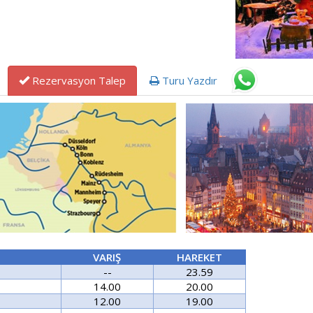
Rezervasyon Talep
Turu Yazdır
VARIŞ
HAREKET
--
23.59
14.00
20.00
12.00
19.00