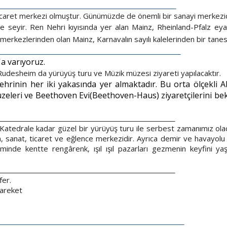
NZ / ALMANYA
caret merkezi olmuştur. Günümüzde de önemli bir sanayi merkezidi
'e seyir. Ren Nehri kıyısında yer alan Mainz, Rheinland-Pfalz eya
erkezlerinden olan Mainz, Karnavalın sayılı kalelerinden bir tanes
M, BONN / ALMANYA
a varıyoruz.
Rudesheim da yürüyüş turu ve Müzik müzesi ziyareti yapılacaktır.
rinin her iki yakasında yer almaktadır. Bu orta ölçekli Al
zeleri ve
Beethoven Evi(Beethoven-Haus)
ziyaretçilerini 
tedrale kadar güzel bir yürüyüş turu ile serbest zamanımız olaca
lim, sanat, ticaret ve eğlence merkezidir. Ayrıca demir ve havayol
nde kentte rengârenk, ışıl ışıl pazarları gezmenin keyfini yaşa
fer.
 hareket