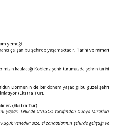
ve akşam yemeği.
bancı çalışan bu şehirde yaşamaktadır.
Tarihi ve mimari
imizin katılacağı Koblenz şehir turumuzda şehrin tarihi
Haldun Dormen'in de bir dönem yaşadığı bu güzel şehri
dınlatıyor
(Ekstra Tur).
lirler.
(Ekstra Tur)
iğini yapar. 1988'de UNESCO tarafından Dünya Mirasları
“Küçük Venedik” size, el zanaatlarının şehirde geliştiği ve