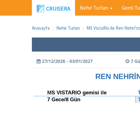
Nehir Turları
Gemi Tu
CRUISERA
Anasayfa
Nehir Turları
MS VistaRio ile Ren Nehri'nd
27/12/2026 - 03/01/2027
7 G
REN NEHRİNDE Y
M
S VISTARIO gemisi ile
7 Gece/8 Gün