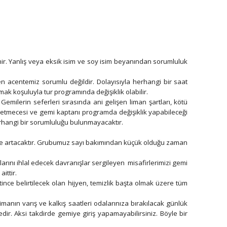
enir. Yanlış veya eksik isim ve soy isim beyanından sorumluluk
ten acentemiz sorumlu değildir. Dolayısıyla herhangi bir saat
ak koşuluyla tur programında değişiklik olabilir.
 Gemilerin seferleri sırasında ani gelişen liman şartları, kötü
 işletmecesi ve gemi kaptanı programda değişiklik yapabileceği
n herhangi bir sorumluluğu bulunmayacaktır.
eni ile artacaktır. Grubumuz sayı bakımından küçük olduğu zaman
arını ihlal edecek davranışlar sergileyen misafirlerimizi gemi
ittir.
ince belirtilecek olan hijyen, temizlik başta olmak üzere tüm
manın varış ve kalkış saatleri odalarınıza bırakılacak günlük
ir. Aksi takdirde gemiye giriş yapamayabilirsiniz. Böyle bir