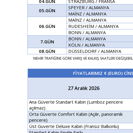
04.GÜN
STRAZBURG / FRANSA
SPEYER / ALMANYA
05.GÜN
MAİNZ / ALMANYA
MAİNZ / ALMANYA
06.GÜN
RUDESHEİM / ALMANYA
BONN / ALMANYA
BONN / ALMANYA
7.GÜN
KÖLN / ALMANYA
08.GÜN
DÜSSELDORF / ALMANYA
NEHİR TRAFİĞİNE GÖRE VARIŞ VE KALKIŞ SAATLERİ DEĞİŞEBİL
FİYATLARIMIZ € (EURO) CİN
27 Aralık 2026
Ana Güverte Standart Kabin
(Lumboz pencere
açılmaz)
Orta Güverte Comfort Kabin (Açılır, panoramik
pencere)
Üst Güverte Deluxe Kabin (Fransız Balkonlu)
Standart Kabin
Single Farkı