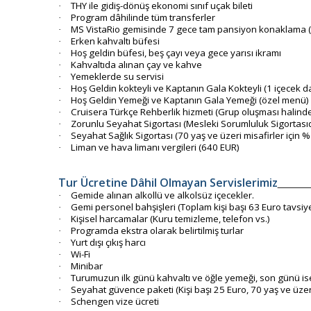
THY ile gidiş-dönüş ekonomi sınıf uçak bileti
·
Program dâhilinde tüm transferler
·
MS VistaRio gemisinde 7 gece tam pansiyon konaklama (il
·
Erken kahvaltı büfesi
·
Hoş geldin büfesi, beş çayı veya gece yarısı ikramı
·
Kahvaltıda alınan çay ve kahve
·
Yemeklerde su servisi
·
Hoş Geldin kokteyli ve Kaptanın Gala Kokteyli (1 içecek da
·
Hoş Geldin Yemeği ve Kaptanın Gala Yemeği (özel menü)
·
Cruisera Türkçe Rehberlik hizmeti (Grup oluşması halinde 
·
Zorunlu Seyahat Sigortası (Mesleki Sorumluluk Sigortasıd
·
Seyahat Sağlık Sigortası (70 yaş ve üzeri misafirler için 
·
Liman ve hava limanı vergileri (640 EUR)
·
Tur Ücretine Dâhil Olmayan Servislerimiz
Gemide alınan alkollü ve alkolsüz içecekler.
·
Gemi personel bahşişleri (Toplam kişi başı 63 Euro tavsiy
·
Kişisel harcamalar (Kuru temizleme, telefon vs.)
·
Programda ekstra olarak belirtilmiş turlar
·
Yurt dışı çıkış harcı
·
Wi-Fi
·
Minibar
·
Turumuzun ilk günü kahvaltı ve öğle yemeği, son günü i
·
Seyahat güvence paketi (Kişi başı 25 Euro, 70 yaş ve üzeri
·
Schengen vize ücreti
·