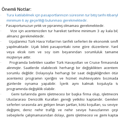
Önemli Notlar:
Tura katılabilmek için pasaportlarınızın süresinin tur bitiş tarihi itibariy
·
minimum 6 ay geçerliliği bulunması gerekmektedir.
Pasaportunuzun yırtık ve yıpranmış olmaması gerekmektedir.
·
Vize için acentenizden tur hareket tarihine minimum 3 ay kala bil
·
almanız gerekmektedir.
Uçuşlarımız Türk Hava Yolları'nın tarifeli seferleri ile ekonomik sınıf
·
yapılmaktadır. Uçak bileti pasaporttaki isme göre düzenlenir. Yanl
veya eksik isim ve soy isim beyanından sorumluluk tamam
müşteriye aittir.
Programda belirtilen saatler Türk Havayolları ve Cruise firmasınd
·
alınmıştır. Saatlerde olabilecek herhangi bir değişiklikten acentem
sorumlu değildir. Dolayısıyla herhangi bir saat değişikliğinden ötü
acentemiz programın içeriğini ve hizmet muhteviyatını bozmad
günlerde oynama yapabilir. İçerik aynı kalmak koşuluyla t
programında değişiklik olabilir.
Gemi turlarında gemi işletmecesi bir başka firma olup, işletmecin
·
Uluslararası Denizcilik Kuralları gereği yetkilisi kaptandır. Gemiler
seferleri sırasında ani gelişen liman şartları, kötü koşulları, su seviye
değişimi, deniz nehir trafiği ve nehir seviye havuzlarının çeşit
sebeplerle çalışmamasından dolayı, gemi işletmecesi ve gemi kapta