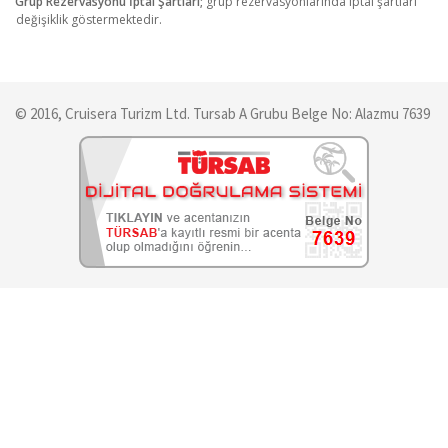
Grup Rezervasyonu İptal Şartları;
grup rezervasyonlarında iptal şartları
·
değişiklik göstermektedir.
© 2016, Cruisera Turizm Ltd. Tursab A Grubu Belge No: Alazmu 7639