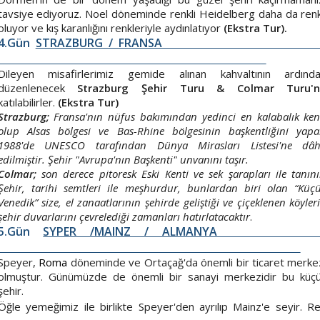
tavsiye ediyoruz. Noel döneminde renkli Heidelberg daha da renk
oluyor ve kış karanlığını renkleriyle aydınlatıyor
(Ekstra Tur).
4.Gün
STRAZBURG / FRANS
Dileyen misafirlerimiz gemide alınan kahvaltının ardınd
düzenlenecek
Strazburg Şehir Turu &
Colmar Turu'
katılabilirler.
(Ekstra Tur)
Strazburg;
Fransa'nın nüfus bakımından yedinci en kalabalık ken
olup Alsas bölgesi ve Bas-Rhine bölgesinin başkentliğini yapa
1988'de UNESCO tarafından Dünya Mirasları Listesi'ne dâh
edilmiştir. Şehir "Avrupa'nın Başkenti" unvanını taşır.
Colmar;
son derece pitoresk Eski Kenti ve sek şarapları ile tanını
Şehir, tarihi semtleri ile meşhurdur, bunlardan biri olan “Küç
Venedik” size, el zanaatlarının şehirde geliştiği ve çiçeklenen köyler
şehir duvarlarını çevrelediği zamanları hatırlatacaktır
.
5.Gün
SYPER /MAINZ / ALMANY
Speyer,
Roma
döneminde ve Ortaçağ'da önemli bir ticaret merke
olmuştur. Günümüzde de önemli bir sanayi merkezidir bu küç
şehir.
Öğle yemeğimiz ile birlikte Speyer'den ayrılıp Mainz'e seyir. R