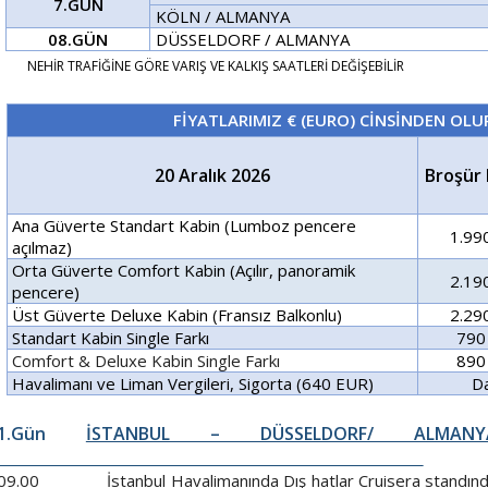
7.GÜN
KÖLN / ALMANYA
08.GÜN
DÜSSELDORF / ALMANYA
NEHİR TRAFİĞİNE GÖRE VARIŞ VE KALKIŞ SAATLERİ DEĞİŞEBİLİR
FİYATLARIMIZ € (EURO) CİNSİNDEN OLUP
20 Aralık 2026
Broşür 
Ana Güverte Standart Kabin
(Lumboz pencere
1.99
açılmaz)
Orta Güverte Comfort Kabin (Açılır, panoramik
2.19
pencere)
Üst Güverte Deluxe Kabin (Fransız Balkonlu)
2.29
Standart Kabin
Single Farkı
790
Comfort & Deluxe Kabin Single Farkı
890
Havalimanı ve Liman Vergileri, Sigorta (640 EUR)
Da
1.Gün
İSTANBUL – DÜSSELDORF/ ALMANY
09.00 İstanbul Havalimanında Dış hatlar Cruisera standın