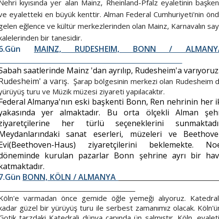
Nehri kıyısında yer alan Mainz, Rheinland-Pfalz eyaletinin başken
ve eyaletteki en büyük kenttir. Alman Federal Cumhuriyeti'nin ön
gelen eğlence ve kültür merkezlerinden olan Mainz, Karnavalın sayı
kalelerinden bir tanesidir.
6.Gün
MAINZ, RUDESHEIM, BONN / ALMANY
Sabah saatlerinde Mainz 'dan ayrılıp, Rudesheim'a varıyoruz
Rudesheim' a varış.
Şarap bölgesinin merkezi olan Rudesheim 
yürüyüş turu ve Müzik müzesi ziyareti yapılacaktır.
Federal Almanya'nın eski başkenti Bonn, Ren nehrinin her i
yakasında yer almaktadır. Bu orta ölçekli Alman şeh
ziyaretçilerine her türlü seçeneklerini sunmaktadı
Meydanlarındaki sanat eserleri, müzeleri ve
Beethov
Evi(Beethoven-Haus)
ziyaretçilerini beklemekte. Noe
döneminde kurulan pazarlar Bonn şehrine ayrı bir ha
katmaktadır.
7.Gün
BONN, KÖLN / ALMANYA
Köln'e varmadan önce gemide öğle yemeği alıyoruz. Katedra
kadar güzel bir yürüyüş turu ile serbest zamanımız olacak. Köln'ü
Gotik tarzdaki Katedrali dünya çapında ün salmıştır. Köln, eyalet