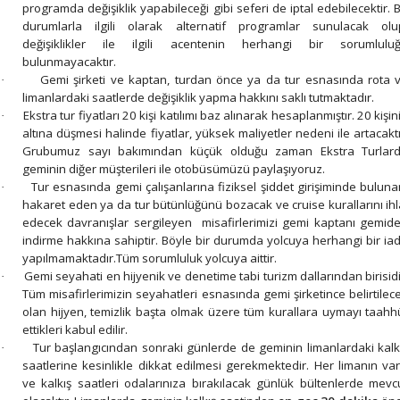
programda değişiklik yapabileceği gibi seferi de iptal edebilecektir. 
durumlarla ilgili olarak alternatif programlar sunulacak olu
değişiklikler ile ilgili acentenin herhangi bir sorumlulu
bulunmayacaktır.
Gemi şirketi ve kaptan, turdan önce ya da tur esnasında rota 
·
limanlardaki saatlerde değişiklik yapma hakkını saklı tutmaktadır.
Ekstra tur fiyatları 20 kişi katılımı baz alınarak hesaplanmıştır. 20 kişin
·
altına düşmesi halinde fiyatlar, yüksek maliyetler nedeni ile artacaktı
Grubumuz sayı bakımından küçük olduğu zaman Ekstra Turlar
geminin diğer müşterileri ile otobüsümüzü paylaşıyoruz.
Tur esnasında gemi çalışanlarına fiziksel şiddet girişiminde buluna
·
hakaret eden ya da tur bütünlüğünü bozacak ve cruise kurallarını ihl
edecek davranışlar sergileyen misafirlerimizi gemi kaptanı gemid
indirme hakkına sahiptir. Böyle bir durumda yolcuya herhangi bir ia
yapılmamaktadır.Tüm sorumluluk yolcuya aittir.
Gemi seyahati en hijyenik ve denetime tabi turizm dallarından birisidi
·
Tüm misafirlerimizin seyahatleri esnasında gemi şirketince belirtilec
olan hijyen, temizlik başta olmak üzere tüm kurallara uymayı taahh
ettikleri kabul edilir.
Tur başlangıcından sonraki günlerde de geminin limanlardaki kalk
·
saatlerine kesinlikle dikkat edilmesi gerekmektedir. Her limanın var
ve kalkış saatleri odalarınıza bırakılacak günlük bültenlerde mevc