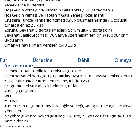
·
Yemeklerde su servisi
·
Hoş Geldin kokteyli ve Kaptanın Gala Kokteyli (1 içecek dahil)
·
Hoş Geldin Yemeği ve Kaptanın Gala Yemeği (özel menü)
·
Cruisera Türkçe Rehberlik hizmeti (Grup oluşması halinde / Otobüslü
·
turlarda en az 20 kişi)
Zorunlu Seyahat Sigortası (Mesleki Sorumluluk Sigortasıdır.)
·
Seyahat Sağlık Sigortası (70 yaş ve üzeri misafirler için %100 sür prim
·
uygulanır)
Liman ve hava limanı vergileri (640 EUR)
·
Tur Ücretine Dâhil Olmaya
Servislerimiz
Gemide alınan alkollü ve alkolsüz içecekler.
·
Gemi personel bahşişleri (Toplam kişi başı 63 Euro tavsiye edilmektedir)
·
Kişisel harcamalar (Kuru temizleme, telefon vs.)
·
Programda ekstra olarak belirtilmiş turlar
·
Yurt dışı çıkış harcı
·
Wi-Fi
·
Minibar
·
Turumuzun ilk günü kahvaltı ve öğle yemeği, son günü ise öğle ve akş
·
yemekleri
Seyahat güvence paketi (Kişi başı 25 Euro, 70 yaş ve üzeri için %100 s
·
prim eklenir.)
Schengen vize ücreti