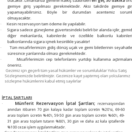
olacaktır. Limanlarda geminin kalkış saatinden
en geç 30 dakika
ön
gemiye giriş yapılması gerekmektedir. Aksi takdirde gemiye gir
yapamayabilirsiniz. Böyle bir durumdan acentemiz sorum
olmayacaktır.
Kesin rezervasyon tam ödeme ile yapılabilir.
·
Sigara sadece güneşleme güvertesindeki belirli bir alanda içilir, gemi
·
diğer mekanlarda, kabinlerde ve özellikle balkonlu kabinler
balkonlarında sigara içmek kesinlikle yasaktır!
Tüm misafirlerimizin gidiş dönüş uçak ve gemi biletlerinin seyahatle
·
süresince yanlarında olması gerekmektedir.
Misafirlerimizin cep telefonlarını yurtdışı kullanıma açtırmaları
·
öneririz.
Gezimiz için geçerli tüm yasal hükümler ve sorumluluklar Yolcu Satış
·
Sözleşmemizde belirtilmiştir. Gezimize kayıt yaptırmış olan yolcularımız
sözleşme hükümlerini kabul etmiş sayılırlar
İPTAL ŞARTLARI
Münferit Rezervasyon İptal Şartları;
rezervasyondan
·
anından itibaren 70 gün kalaya kadar toplam ücretin %20'si
,
69-60
arası toplam ücretin %40'ı, 59-50 gün arası toplam ücretin %60'ı, 49-
31 gün arası toplam tutarın %80'i, 30 gün ve daha az kala iptallerde
%100 cezai işlem uygulanmaktadır.