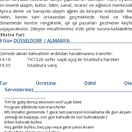
en önemli ulaşım, kültür, bilim, sanat, ticaret ve eğlence merkezidi
Ayrıca demir ve havayolu ulaşım ağının da kesişme noktasıdır. R
Nehri, kentin tam ortasından geçmektedir. Noel ve Yılba
döneminde kentte rengârenk, ışıl ışıl pazarları gezmenin keyfi
yaşayacaksınız. Dileyen misafirlerimiz Köln şehir turuna katılabilirle
(Ekstra Tur)
8.Gün
DÜSSELDORF / ALMANYA
Gemide alınan kahvaltının ardından havalimanına transfer.
14.10 TK1526 sefer sayılı uçuş ile İstanbul'a hareket
19.35 İstanbul'a varış
Tur Ücretine Dâhil Ola
Servislerimiz
THY ile gidiş-dönüş ekonomi sınıf uçak bileti
·
Program dâhilinde tüm transferler
·
MS VistaRio gemisinde 7 gece tam pansiyon konaklama (ilk gün akşam
·
yemeği ile başlayıp, son gün kahvaltı ile son bulmaktadır.)
Erken kahvaltı büfesi
·
Hoş geldin büfesi, beş çayı veya gece yarısı ikramı
·
Kahvaltıda alınan çay ve kahve