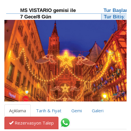
M
S VISTARIO gemisi ile
Tur Başlam
7 Gece/8 Gün
Tur Bitiş
:
2
Açıklama
Tarih & Fiyat
Gemi
Galeri
Rezervasyon Talep