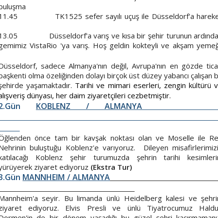
buluşma
11.45 TK1525 sefer sayılı uçuş ile Düsseldorf'a harek
13.05 Düsseldorf'a varış ve kısa bir şehir turunun ardınd
gemimiz VistaRio 'ya varış. Hoş geldin kokteyli ve akşam yemeğ
Düsseldorf, sadece Almanya'nın değil, Avrupa'nın en gözde tica
başkenti olma özeliğinden dolayı birçok üst düzey yabancı çalışan 
şehirde yaşamaktadır.
Tarihi ve mimari eserleri, zengin kültürü 
alışveriş dünyası, her daim ziyaretçileri cezbetmiştir.
2.Gün
KOBLENZ / ALMANY
Öğlenden önce tam bir kavşak noktası olan ve Moselle ile R
Nehrinin buluştuğu Koblenz'e varıyoruz. Dileyen misafirlerimiz
katılacağı Koblenz şehir turumuzda şehrin tarihi kesimleri
yürüyerek ziyaret ediyoruz
(Ekstra Tur)
3.Gün
MANNHEIM / ALMANYA
Mannheim'a seyir. Bu limanda ünlü Heidelberg kalesi ve şehri
ziyaret ediyoruz. Elvis Presli ve ünlü Tiyatrocumuz Hald
Dormen'in de bir dönem yaşadığı bu güzel şehri kaçırmamanı