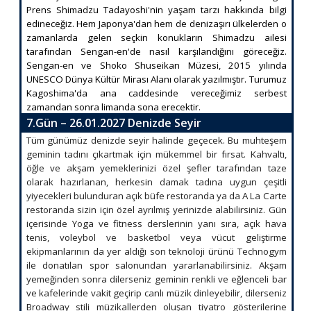
Prens Shimadzu Tadayoshi'nin yaşam tarzı hakkında bilgi
edineceğiz. Hem Japonya'dan hem de denizaşırı ülkelerden o
zamanlarda gelen seçkin konukların Shimadzu ailesi
tarafından Sengan-en'de nasıl karşılandığını göreceğiz.
Sengan-en ve Shoko Shuseikan Müzesi, 2015 yılında
UNESCO Dünya Kültür Mirası Alanı olarak yazılmıştır. Turumuz
Kagoshima'da ana caddesinde vereceğimiz serbest
zamandan sonra limanda sona erecektir.
7.Gün – 26.01.2027 Denizde Seyir
Tüm günümüz denizde seyir halinde geçecek. Bu muhteşem
geminin tadını çıkartmak için mükemmel bir fırsat. Kahvaltı,
öğle ve akşam yemeklerinizi özel şefler tarafından taze
olarak hazırlanan, herkesin damak tadına uygun çeşitli
yiyecekleri bulunduran açık büfe restoranda ya da A La Carte
restoranda sizin için özel ayrılmış yerinizde alabilirsiniz. Gün
içerisinde Yoga ve fitness derslerinin yanı sıra, açık hava
tenis, voleybol ve basketbol veya vücut geliştirme
ekipmanlarının da yer aldığı son teknoloji ürünü Technogym
ile donatılan spor salonundan yararlanabilirsiniz. Akşam
yemeğinden sonra dilerseniz geminin renkli ve eğlenceli bar
ve kafelerinde vakit geçirip canlı müzik dinleyebilir, dilerseniz
Broadway stili müzikallerden oluşan tiyatro gösterilerine