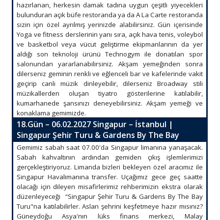
hazırlanan, herkesin damak tadına uygun çeşitli yiyecekleri
bulunduran açık büfe restoranda ya da A La Carte restoranda
sizin için özel ayrılmış yerinizde alabilirsiniz. Gün içerisinde
Yoga ve fitness derslerinin yanı sıra, açık hava tenis, voleybol
ve basketbol veya vücut geliştirme ekipmanlarının da yer
aldığı son teknoloji ürünü Technogym ile donatılan spor
salonundan yararlanabilirsiniz. Akşam yemeğinden sonra
dilerseniz geminin renkli ve eğlenceli bar ve kafelerinde vakit
geçirip canlı müzik dinleyebilir, dilerseniz Broadway stili
müzikallerden oluşan tiyatro gösterilerine katılabilir,
kumarhanede şansınızı deneyebilirsiniz. Akşam yemeği ve
konaklama gemimizde.
18.Gün – 06.02.2027 Singapur – İstanbul |
Singapur Şehir Turu & Gardens By The Bay
Gemimiz sabah saat 07.00'da Singapur limanına yanaşacak.
Sabah kahvaltının ardından gemiden çıkış işlemlerimizi
gerçekleştiriyoruz. Limanda bizleri bekleyen özel aracımız ile
Singapur Havalimanına transfer. Uçağımız gece geç saatte
olacağı için dileyen misafirlerimiz rehberimizin ekstra olarak
düzenleyeceği “Singapur Şehir Turu & Gardens By The Bay
Turu"na katılabilirler. Aslan şehrini keşfetmeye hazır mısınız?
Güneydoğu Asya'nın lüks finans merkezi, Malay