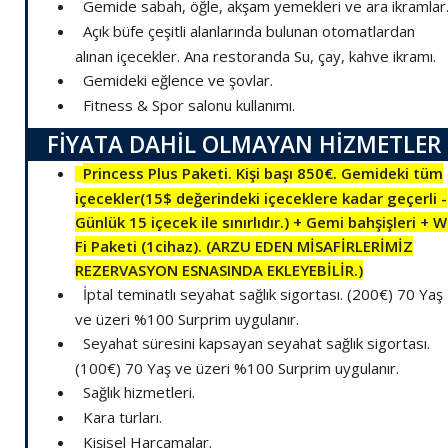
Gemide sabah, öğle, akşam yemekleri ve ara ikramlar
Açık büfe çeşitli alanlarında bulunan otomatlardan
alınan içecekler. Ana restoranda Su, çay, kahve ikramı.
Gemideki eğlence ve şovlar.
Fitness & Spor salonu kullanımı.
FİYATA DAHİL OLMAYAN HİZMETLER
Princess Plus Paketi. Kişi başı 850€. Gemideki tüm
içecekler(15$ değerindeki içeceklere kadar geçerli -
Günlük 15 içecek ile sınırlıdır.) + Gemi bahşişleri + W
Fi Paketi (1cihaz). (ARZU EDEN MİSAFİRLERİMİZ
REZERVASYON ESNASINDA EKLEYEBİLİR.)
İptal teminatlı seyahat sağlık sigortası. (200€) 70 Yaş
ve üzeri %100 Surprim uygulanır.
Seyahat süresini kapsayan seyahat sağlık sigortası.
(100€) 70 Yaş ve üzeri %100 Surprim uygulanır.
Sağlık hizmetleri.
Kara turları.
Kişisel Harcamalar.