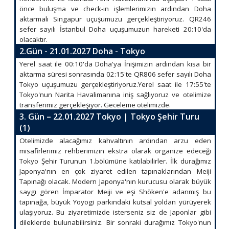
önce buluşma ve check-in işlemlerimizin ardından Doha
aktarmalı Singapur uçuşumuzu gerçekleştiriyoruz. QR246
sefer sayılı İstanbul Doha uçuşumuzun hareketi 20:10'da
olacaktır.
2.Gün - 21.01.2027 Doha - Tokyo
Yerel saat ile 00:10'da Doha'ya İnişimizin ardından kısa bir
aktarma süresi sonrasında 02:15'te QR806 sefer sayılı Doha
Tokyo uçuşumuzu gerçekleştiriyoruz.Yerel saat ile 17:55'te
Tokyo'nun Narita Havalimanına iniş sağlıyoruz ve otelimize
transferimiz gerçekleşiyor. Geceleme otelimizde.
3. Gün – 22.01.2027 Tokyo | Tokyo Şehir Turu
(1)
Otelimizde alacağımız kahvaltının ardından arzu eden
misafirlerimiz rehberimizin ekstra olarak organize edeceği
Tokyo Şehir Turunun 1.bölümüne katılabilirler. İlk durağımız
Japonya'nın en çok ziyaret edilen tapınaklarından Meiji
Tapınağı olacak. Modern Japonya'nın kurucusu olarak büyük
saygı gören İmparator Meiji ve eşi Shōken'e adanmış bu
tapınağa, büyük Yoyogi parkındaki kutsal yoldan yürüyerek
ulaşıyoruz. Bu ziyaretimizde isterseniz siz de Japonlar gibi
dileklerde bulunabilirsiniz. Bir sonraki durağımız Tokyo'nun