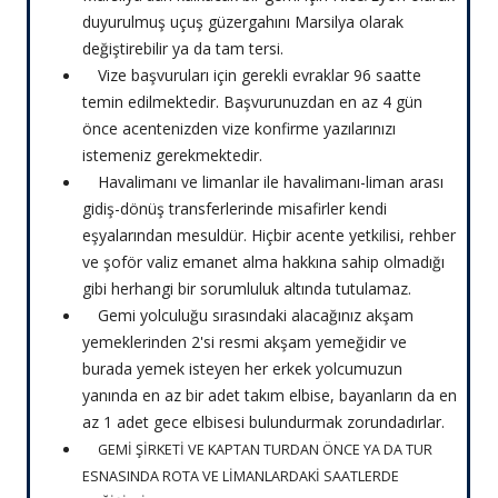
duyurulmuş uçuş güzergahını Marsilya olarak
değiştirebilir ya da tam tersi.
Vize başvuruları için gerekli evraklar 96 saatte
temin edilmektedir. Başvurunuzdan en az 4 gün
önce acentenizden vize konfirme yazılarınızı
istemeniz gerekmektedir.
Havalimanı ve limanlar ile havalimanı-liman arası
gidiş-dönüş transferlerinde misafirler kendi
eşyalarından mesuldür. Hiçbir acente yetkilisi, rehber
ve şoför valiz emanet alma hakkına sahip olmadığı
gibi herhangi bir sorumluluk altında tutulamaz.
Gemi yolculuğu sırasındaki alacağınız akşam
yemeklerinden 2'si resmi akşam yemeğidir ve
burada yemek isteyen her erkek yolcumuzun
yanında en az bir adet takım elbise, bayanların da en
az 1 adet gece elbisesi bulundurmak zorundadırlar.
GEMİ ŞİRKETİ VE KAPTAN TURDAN ÖNCE YA DA TUR
ESNASINDA ROTA VE LİMANLARDAKİ SAATLERDE