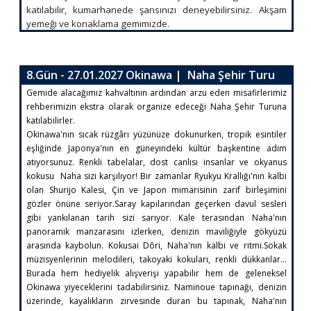
katılabilir, kumarhanede şansınızı deneyebilirsiniz. Akşam
yemeği ve konaklama gemimizde.
8.Gün - 27.01.2027 Okinawa | Naha Şehir Turu
Gemide alacağımız kahvaltının ardından arzu eden misafirlerimiz
rehberimizin ekstra olarak organize edeceği Naha Şehir Turuna
katılabilirler.
Okinawa'nın sıcak rüzgârı yüzünüze dokunurken, tropik esintiler
eşliğinde Japonya'nın en güneyindeki kültür başkentine adım
atıyorsunuz. Renkli tabelalar, dost canlısı insanlar ve okyanus
kokusu Naha sizi karşılıyor! Bir zamanlar Ryukyu Krallığı'nın kalbi
olan Shurijo Kalesi, Çin ve Japon mimarisinin zarif birleşimini
gözler önüne seriyor.Saray kapılarından geçerken davul sesleri
gibi yankılanan tarih sizi sarıyor. Kale terasından Naha'nın
panoramik manzarasını izlerken, denizin maviliğiyle gökyüzü
arasında kaybolun. Kokusai Dōri, Naha'nın kalbi ve ritmi.Sokak
müzisyenlerinin melodileri, takoyaki kokuları, renkli dükkanlar…
Burada hem hediyelik alışverişi yapabilir hem de geleneksel
Okinawa yiyeceklerini tadabilirsiniz. Naminoue tapınağı, denizin
üzerinde, kayalıkların zirvesinde duran bu tapınak, Naha'nın