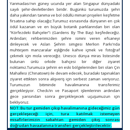
Yarımadası'nın güney ucunda yer alan Singapur dünyadaki
sayılı şehir-devletlerden biridir. Bugünkü turumuzda şehri
daha yakından tanıma ve bol ödüllü mimari projeleri keşfetme
fırsatına sahip olacağız.Turumuz esnasında dünyanın en çok
ödül kazanan ve en büyük botanik parklarından biri olan
“Körfezdeki Bahçeler”i (Gardens By The Bay) keşfedeceğiz.
Ardından; rehberimizden şehre ismini veren efsaneyi
dinleyecek ve Aslan Şehrin simgesi Merlion Parkı'nda
muhteşem manzaralar eşliğinde kahve içmek ve fotoğraf
çekmek için mola vereceğiz. Unesco dünya miras listesinde
bulunan ünlü orkide bahçesi bir diğer ziyaret
noktamız.Turumuza şehrin en eski bölgelerinden biri olan Çin
Mahallesi (Chinatown) ile devam edecek, buradaki tapınakları
ziyaret ettikten sonra alışveriş için serbest zaman veriyoruz.
Turumuzun bitiminde havalimanına transferimiz
gerçekleşiyor. Check/in ve Pasaport işlemlerinin ardından
gece yarısından sonra gerçekleşecek uçuşumuzun için
bekliyoruz.
NOT: Bu tur gemiden çıkıp havalimanına gideceğimiz gün
gerçekleşeceği için, tura katılmak istemeyen
misafirlerimizin sabahtan gemiden çıkış sonrası
doğrudan havaalanına transferi gerçekleştirilecektir.