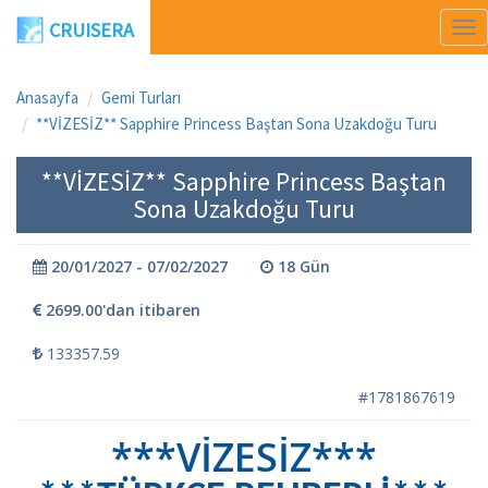
CRUISERA
Me
Aç
Anasayfa
Gemi Turları
**VİZESİZ** Sapphire Princess Baştan Sona Uzakdoğu Turu
**VİZESİZ** Sapphire Princess Baştan
Sona Uzakdoğu Turu
20/01/2027 - 07/02/2027
18 Gün
2699.00'dan itibaren
133357.59
#1781867619
***VİZESİZ***