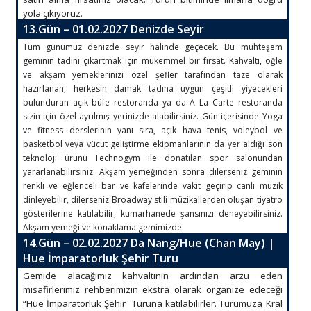
yola çıkıyoruz.
13.Gün – 01.02.2027 Denizde Seyir
Tüm günümüz denizde seyir halinde geçecek. Bu muhteşem
geminin tadını çıkartmak için mükemmel bir fırsat. Kahvaltı, öğle
ve akşam yemeklerinizi özel şefler tarafından taze olarak
hazırlanan, herkesin damak tadına uygun çeşitli yiyecekleri
bulunduran açık büfe restoranda ya da A La Carte restoranda
sizin için özel ayrılmış yerinizde alabilirsiniz. Gün içerisinde Yoga
ve fitness derslerinin yanı sıra, açık hava tenis, voleybol ve
basketbol veya vücut geliştirme ekipmanlarının da yer aldığı son
teknoloji ürünü Technogym ile donatılan spor salonundan
yararlanabilirsiniz. Akşam yemeğinden sonra dilerseniz geminin
renkli ve eğlenceli bar ve kafelerinde vakit geçirip canlı müzik
dinleyebilir, dilerseniz Broadway stili müzikallerden oluşan tiyatro
gösterilerine katılabilir, kumarhanede şansınızı deneyebilirsiniz.
Akşam yemeği ve konaklama gemimizde.
14.Gün – 02.02.2027 Da Nang/Hue (Chan May) |
Hue İmparatorluk Şehir Turu
Gemide alacağımız kahvaltının ardından arzu eden
misafirlerimiz rehberimizin ekstra olarak organize edeceği
“Hue İmparatorluk Şehir Turuna katılabilirler. Turumuza Kral