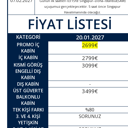
07.02.2027
Günün ilk saatleri 03:15'te Singapur–Doha–İstanbul(SAW)
uçuşumuz gerçekleşecektir. 5 saat önce Singapur
Havalimanında olacağız.
FİYAT LİSTESİ
KATEGORİ
20.01.2027
PROMO İÇ
2699€
KABİN
İÇ KABİN
2799€
KISMİ GÖRÜŞ
3099€
ENGELLİ DIŞ
KABİN
DIŞ KABİN
-
ÜST GÜVERTE
3499€
BALKONLU
KABİN
TEK KİŞİ FARKI
%80
3. VE 4. KİŞİ
SORUNUZ
YETİŞKİN