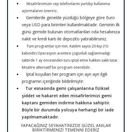
Misafirlerimizin cep telefonlarını yurtdışı kullanıma
açtırmalarını öneririz.
Gemilerde genelde yüzdüğü bölgeye göre Euro
veya USD para birimleri kullanılmaktadır.
Geminin ilk
günü gemide bulunan otomatlardan oda hesabınıza
nakit ve kredi kartı ile depozito yatırabilirsiniz.
Tüm programlar için min. Katılım sayısı 20 kişi (10
kabindir) Operasyon acentesi çoğunluk sağlanmadığı
taktirde 1 ay öncesinden turu iptal etme hakkını saklı tutar.
Misafire alternatif bir program önerebilir.
İptal koşulları her program için ayrı ayrı ilgili
programın içeriğinde bildirilmiştir.
Tur esnasında gemi çalışanlarına fiziksel
şiddet ve hakaret eden misafirlerimizi gemi
kaptanı gemiden indirme hakkına sahiptir.
Böyle bir durumda yolcuya herhangi bir iade
yapılmamaktadır.
YAPACAĞINIZ SEYAHATİNİZDE GÜZEL ANILAR
BİRİKTİRMENİZİ TEMENNİ EDERİZ