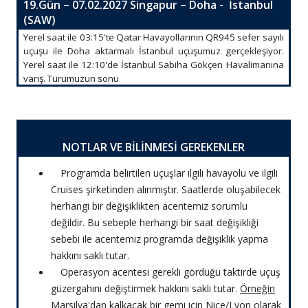
19.Gün – 07.02.2027 Singapur – Doha - İstanbul
(SAW)
Yerel saat ile 03:15'te Qatar Havayollarının QR945 sefer sayılı
uçuşu ile Doha aktarmalı İstanbul uçuşumuz gerçekleşiyor.
Yerel saat ile 12:10'de İstanbul Sabiha Gökçen Havalimanına
varış. Turumuzun sonu
NOTLAR VE BİLİNMESİ GEREKENLER
Programda belirtilen uçuşlar ilgili havayolu ve ilgili
Cruises şirketinden alınmıştır. Saatlerde oluşabilecek
herhangi bir değişiklikten acentemiz sorumlu
değildir. Bu sebeple herhangi bir saat değişikliği
sebebi ile acentemiz programda değişiklik yapma
hakkını saklı tutar.
Operasyon acentesi gerekli gördüğü taktirde uçuş
güzergahını değiştirmek hakkını saklı tutar.
Örneğin
Marsilya'dan kalkacak bir gemi için Nice/Lyon olarak