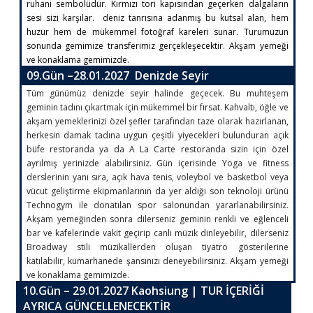
ruhani sembolüdür. Kırmızı tori kapısından geçerken dalgaların
sesi sizi karşılar. deniz tanrısına adanmış bu kutsal alan, hem
huzur hem de mükemmel fotoğraf kareleri sunar. Turumuzun
sonunda gemimize transferimiz gerçekleşecektir. Akşam yemeği
ve konaklama gemimizde.
09.Gün –28.01.2027 Denizde Seyir
Tüm günümüz denizde seyir halinde geçecek. Bu muhteşem
geminin tadını çıkartmak için mükemmel bir fırsat. Kahvaltı, öğle ve
akşam yemeklerinizi özel şefler tarafından taze olarak hazırlanan,
herkesin damak tadına uygun çeşitli yiyecekleri bulunduran açık
büfe restoranda ya da A La Carte restoranda sizin için özel
ayrılmış yerinizde alabilirsiniz. Gün içerisinde Yoga ve fitness
derslerinin yanı sıra, açık hava tenis, voleybol ve basketbol veya
vücut geliştirme ekipmanlarının da yer aldığı son teknoloji ürünü
Technogym ile donatılan spor salonundan yararlanabilirsiniz.
Akşam yemeğinden sonra dilerseniz geminin renkli ve eğlenceli
bar ve kafelerinde vakit geçirip canlı müzik dinleyebilir, dilerseniz
Broadway stili müzikallerden oluşan tiyatro gösterilerine
katılabilir, kumarhanede şansınızı deneyebilirsiniz. Akşam yemeği
ve konaklama gemimizde.
10.Gün – 29.01.2027 Kaohsiung | TUR İÇERİĞİ
AYRICA GÜNCELLENECEKTİR