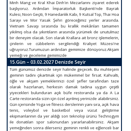
Minh Mang ve Kral Khai Dinh'in Mezarlarını ziyaret ederek
başlıyoruz. Ardından İmparatorluk Başkenti'nde Bayrak
Kulesi, Noon Geçiti, 9 Hanedanlık Kabı, 9 Kutsal Top, Thai Hoa
Sarayı ve Mor Yasak Şehri göreceğimiz yerler arasında.
Vietnam Savaşı sırasında bu krallık mekânları tamamen
yıkılmış olsa da yıkıntıların arasında yürümek de unutulmaz
bir deneyim olacak. Son olarak Krallara ait bronz işlemelerin,
çinilerin ve cübbelerin sergilendiği Kraliyet Müzesi'ne
uğruyoruz.Turumuzun ardından gemimize dönüyoruz.Akşam
yemeği ve geceleme gemimizde
15.Gün – 03.02.2027 Denizde Seyir
Tüm günümüz denizde seyir halinde geçecek. Bu muhteşem
geminin tadını çıkartmak için mükemmel bir fırsat. Kahvaltı,
öğle ve akşam yemeklerinizi özel şefler tarafından taze
olarak hazırlanan, herkesin damak tadına uygun çeşitli
yiyecekleri bulunduran açık büfe restoranda ya da A La
Carte restoranda sizin için özel ayrılmış yerinizde alabilirsiniz.
Gün içerisinde Yoga ve fitness derslerinin yanı sıra, açık hava
tenis, voleybol ve basketbol veya vücut geliştirme
ekipmanlarının da yer aldığı son teknoloji ürünü Technogym
ile donatılan spor salonundan yararlanabilirsiniz. Akşam
yemeğinden sonra dilerseniz geminin renkli ve eğlenceli bar