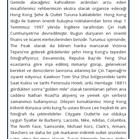
Gemide alacağımız kahvaltının ardından arzu eden
misafirlerimiz rehberimizin ekstra olarak organize edeceği
Hong Kong Şehir & Outlet Turuna katılabilirler. Hong Kong
doğu ile batının önemli buluşma noktalarından birisi olup 1
Temmmuz 1997 yılında İngiltere tarafından Çin Halk
Cumhuriyeti'ne devredilmiştir. Bugün dünyanın en önemli
finans ve ticaret merkezlerinden birisidir. Turumuz içerisinde,
The Peak olarak da bilinen harika manzaralı Victoria
Tepesi'ne giderek gökdelenler şehri Hong Kong'u tepeden
fotoğraflıyoruz. Devamında, Repulse Bay'de Feng Shui
esaslarına göre inşa edilmiş mimariyi görüp, geleneksel
bereket ve denizcilerin tanrısına adanmış bir Çin Tapınağı'nı
ziyaret ediyoruz. Kawloon Tsim Sha Shui bölgesindeki tarihi
Saat Kulesi ve tarihi Peninsula Hoteli, ünlü Herritage 1881'i
gördükten sonra “golden mile” olarak tanımlanan şehrin ana
caddesi Nathan Road'ta alışveriş ve yemek için serbest
zamanımızı kullanıyoruz. Dileyen konuklarımız Hong Kong
kökenli dünyaca ünlü kung fu ustası Bruce Lee heykeli ile anı
fotoğrafı da çektirebilirler. Citygate Outlet'te ise oldukça
uygun fiyatlar ile Burberry, Lacoste, Nike, Adidas, Columbia,
The North Face, Samsonite, Michael Kors, Clark's, Armani,
Skechers ve daha bir çok markanın indirimli oultet ürünlerini
satın alma fırsatınız olacak. Turun bitiminde limana doğru