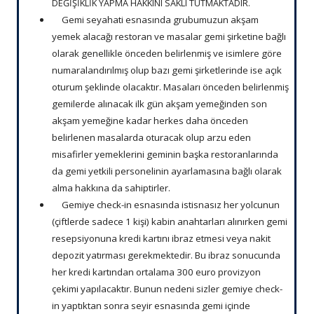
DEĞİŞİKLİK YAPMA HAKKINI SAKLI TUTMAKTADIR.
Gemi seyahati esnasında grubumuzun akşam
yemek alacağı restoran ve masalar gemi şirketine bağlı
olarak genellikle önceden belirlenmiş ve isimlere göre
numaralandırılmış olup bazı gemi şirketlerinde ise açık
oturum şeklinde olacaktır. Masaları önceden belirlenmiş
gemilerde alınacak ilk gün akşam yemeğinden son
akşam yemeğine kadar herkes daha önceden
belirlenen masalarda oturacak olup arzu eden
misafirler yemeklerini geminin başka restoranlarında
da gemi yetkili personelinin ayarlamasına bağlı olarak
alma hakkına da sahiptirler.
Gemiye check-in esnasında istisnasız her yolcunun
(çiftlerde sadece 1 kişi) kabin anahtarları alınırken gemi
resepsiyonuna kredi kartını ibraz etmesi veya nakit
depozit yatırması gerekmektedir. Bu ibraz sonucunda
her kredi kartından ortalama 300 euro provizyon
çekimi yapılacaktır. Bunun nedeni sizler gemiye check-
in yaptıktan sonra seyir esnasında gemi içinde