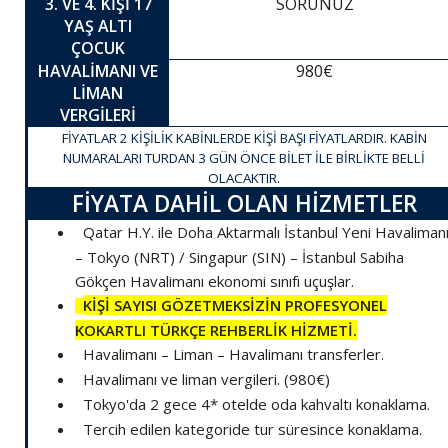
3. VE 4. KİŞİ 17
SORUNUZ
YAŞ ALTI
ÇOCUK
HAVALİMANI VE
980€
LİMAN
VERGİLERİ
FİYATLAR 2 KİŞİLİK KABİNLERDE KİŞİ BAŞI FİYATLARDIR. KABİN
NUMARALARI TURDAN 3 GÜN ÖNCE BİLET İLE BİRLİKTE BELLİ
OLACAKTIR.
FİYATA DAHİL OLAN HİZMETLER
Qatar H.Y. ile Doha Aktarmalı İstanbul Yeni Havaliman
– Tokyo (NRT) / Singapur (SIN) – İstanbul Sabiha
Gökçen Havalimanı ekonomi sınıfı uçuşlar.
KİŞİ SAYISI GÖZETMEKSİZİN PROFESYONEL
KOKARTLI TÜRKÇE REHBERLİK HİZMETİ.
Havalimanı – Liman – Havalimanı transferler.
Havalimanı ve liman vergileri. (980€)
Tokyo'da 2 gece 4* otelde oda kahvaltı konaklama.
Tercih edilen kategoride tur süresince konaklama.