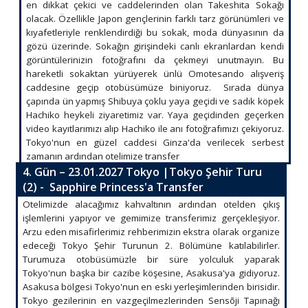
en dikkat çekici ve caddelerinden olan Takeshita Sokağı
olacak. Özellikle Japon gençlerinin farklı tarz görünümleri ve
kıyafetleriyle renklendirdiği bu sokak, moda dünyasının da
gözü üzerinde. Sokağın girişindeki canlı ekranlardan kendi
görüntülerinizin fotoğrafını da çekmeyi unutmayın. Bu
hareketli sokaktan yürüyerek ünlü Omotesando alışveriş
caddesine geçip otobüsümüze biniyoruz. Sırada dünya
çapında ün yapmış Shibuya çoklu yaya geçidi ve sadık köpek
Hachiko heykeli ziyaretimiz var. Yaya geçidinden geçerken
video kayıtlarımızı alıp Hachiko ile anı fotoğrafımızı çekiyoruz.
Tokyo'nun en güzel caddesi Ginza'da verilecek serbest
zamanın ardından otelimize transfer
4. Gün – 23.01.2027 Tokyo |Tokyo Şehir Turu
(2) - Sapphire Princess'a Transfer
Otelimizde alacağımız kahvaltının ardından otelden çıkış
işlemlerini yapıyor ve gemimize transferimiz gerçekleşiyor.
Arzu eden misafirlerimiz rehberimizin ekstra olarak organize
edeceği Tokyo Şehir Turunun 2. Bölümüne katılabilirler.
Turumuza otobüsümüzle bir süre yolculuk yaparak
Tokyo'nun başka bir cazibe köşesine, Asakusa'ya gidiyoruz.
Asakusa bölgesi Tokyo'nun en eski yerleşimlerinden birisidir.
Tokyo gezilerinin en vazgeçilmezlerinden Sensōji Tapınağı