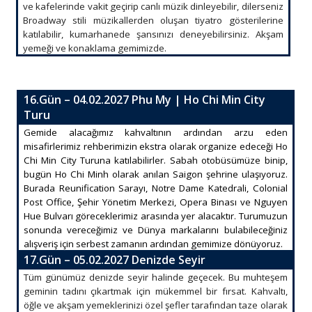
ve kafelerinde vakit geçirip canlı müzik dinleyebilir, dilerseniz
Broadway stili müzikallerden oluşan tiyatro gösterilerine
katılabilir, kumarhanede şansınızı deneyebilirsiniz. Akşam
yemeği ve konaklama gemimizde.
16.Gün – 04.02.2027 Phu My | Ho Chi Min City
Turu
Gemide alacağımız kahvaltının ardından arzu eden
misafirlerimiz rehberimizin ekstra olarak organize edeceği Ho
Chi Min City Turuna katılabilirler. Sabah otobüsümüze binip,
bugün Ho Chi Minh olarak anılan Saigon şehrine ulaşıyoruz.
Burada Reunification Sarayı, Notre Dame Katedrali, Colonial
Post Office, Şehir Yönetim Merkezi, Opera Binası ve Nguyen
Hue Bulvarı göreceklerimiz arasında yer alacaktır. Turumuzun
sonunda vereceğimiz ve Dünya markalarını bulabileceğiniz
alışveriş için serbest zamanın ardından gemimize dönüyoruz.
17.Gün – 05.02.2027 Denizde Seyir
Tüm günümüz denizde seyir halinde geçecek. Bu muhteşem
geminin tadını çıkartmak için mükemmel bir fırsat. Kahvaltı,
öğle ve akşam yemeklerinizi özel şefler tarafından taze olarak