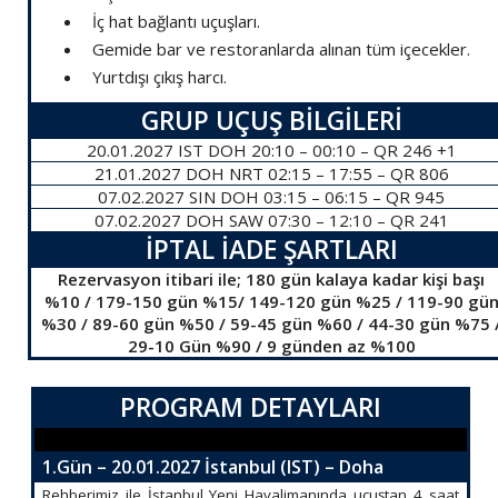
İç hat bağlantı uçuşları.
Gemide bar ve restoranlarda alınan tüm içecekler.
Yurtdışı çıkış harcı.
GRUP UÇUŞ BİLGİLERİ
20.01.2027 IST DOH 20:10 – 00:10 – QR 246 +1
21.01.2027 DOH NRT 02:15 – 17:55 – QR 806
07.02.2027 SIN DOH 03:15 – 06:15 – QR 945
07.02.2027 DOH SAW 07:30 – 12:10 – QR 241
İPTAL İADE ŞARTLARI
Rezervasyon itibari ile; 180 gün kalaya kadar kişi başı
%10 / 179-150 gün %15/ 149-120 gün %25 / 119-90 gü
%30 / 89-60 gün %50 / 59-45 gün %60 / 44-30 gün %75 
29-10 Gün %90 / 9 günden az %100
PROGRAM DETAYLARI
1.Gün – 20.01.2027 İstanbul (IST) – Doha
Rehberimiz ile İstanbul Yeni Havalimanında uçuştan 4 saat