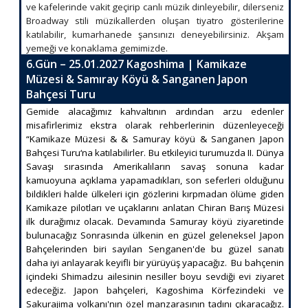
ve kafelerinde vakit geçirip canlı müzik dinleyebilir, dilerseniz
Broadway stili müzikallerden oluşan tiyatro gösterilerine
katılabilir, kumarhanede şansınızı deneyebilirsiniz. Akşam
yemeği ve konaklama gemimizde.
6.Gün – 25.01.2027 Kagoshima | Kamikaze
Müzesi & Samıray Köyü & Sanganen Japon
Bahçesi Turu
Gemide alacağımız kahvaltının ardından arzu edenler
misafirlerimiz ekstra olarak rehberlerinin düzenleyeceği
“Kamikaze Müzesi & & Samuray köyü & Sanganen Japon
Bahçesi Turu‘na katılabilirler. Bu etkileyici turumuzda II. Dünya
Savaşı sırasında Amerikalıların savaş sonuna kadar
kamuoyuna açıklama yapamadıkları, son seferleri olduğunu
bildikleri halde ülkeleri için gözlerini kırpmadan ölüme giden
Kamikaze pilotları ve uçaklarını anlatan Chiran Barış Müzesi
ilk durağımız olacak. Devamında Samuray köyü ziyaretinde
bulunacağız Sonrasında ülkenin en güzel geleneksel Japon
Bahçelerinden biri sayılan Senganen'de bu güzel sanatı
daha iyi anlayarak keyifli bir yürüyüş yapacağız. Bu bahçenin
içindeki Shimadzu ailesinin nesiller boyu sevdiği evi ziyaret
edeceğiz. Japon bahçeleri, Kagoshima Körfezindeki ve
Sakurajima volkanı'nın özel manzarasının tadını çıkaracağız.