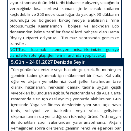
ziyareti sonrası önündeki tarihi Nakamise alışveriş sokağında
vereceğimiz kısa serbest zaman içinde sokak tadlarını
keşfedebilir ve 250 metre uzunluğunda yaklaşık 90 dükkanın
bulunduğu bu bölgeden birkaç hediye alabilirsiniz. Yine
otobüsümüzle Kaminarimon bölgesi ve ardkndan Edo
döneminden kalma zarif bir feodal lord bahçesi olan Hama
Rhyu'yu ziyaret ediyoruz. . Turumuz sonrasında gemimize
transfer .
NOT:Tura katılmak istemeyen misafirlerimizin gemiye
transferleri otel çıkış işlemlerinin ardından yapılacaktır.
5.Gün – 24.01.2027 Denizde Seyir
Tüm günümüz denizde seyir halinde geçecek. Bu muhteşem
geminin tadını çıkartmak için mükemmel bir fırsat. Kahvaltı,
öğle ve akşam yemeklerinizi özel şefler tarafından taze
olarak hazırlanan, herkesin damak tadına uygun çeşitli
yiyecekleri bulunduran açık büfe restoranda ya da A La Carte
restoranda sizin için özel ayrılmış yerinizde alabilirsiniz. Gün
içerisinde Yoga ve fitness derslerinin yanı sıra, açık hava
tenis, voleybol ve basketbol veya vücut geliştirme
ekipmanlarının da yer aldığı son teknoloji ürünü Technogym
ile donatılan spor salonundan yararlanabilirsiniz. Akşam
yemeğinden sonra dilerseniz geminin renkli ve eğlenceli bar