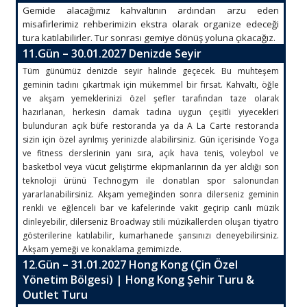
Gemide alacağımız kahvaltının ardından arzu eden
misafirlerimiz rehberimizin ekstra olarak organize edeceği
tura katılabilirler. Tur sonrası gemiye dönüş yoluna çıkacağız.
11.Gün – 30.01.2027 Denizde Seyir
Tüm günümüz denizde seyir halinde geçecek. Bu muhteşem
geminin tadını çıkartmak için mükemmel bir fırsat. Kahvaltı, öğle
ve akşam yemeklerinizi özel şefler tarafından taze olarak
hazırlanan, herkesin damak tadına uygun çeşitli yiyecekleri
bulunduran açık büfe restoranda ya da A La Carte restoranda
sizin için özel ayrılmış yerinizde alabilirsiniz. Gün içerisinde Yoga
ve fitness derslerinin yanı sıra, açık hava tenis, voleybol ve
basketbol veya vücut geliştirme ekipmanlarının da yer aldığı son
teknoloji ürünü Technogym ile donatılan spor salonundan
yararlanabilirsiniz. Akşam yemeğinden sonra dilerseniz geminin
renkli ve eğlenceli bar ve kafelerinde vakit geçirip canlı müzik
dinleyebilir, dilerseniz Broadway stili müzikallerden oluşan tiyatro
gösterilerine katılabilir, kumarhanede şansınızı deneyebilirsiniz.
Akşam yemeği ve konaklama gemimizde.
12.Gün – 31.01.2027 Hong Kong (Çin Özel
Yönetim Bölgesi) | Hong Kong Şehir Turu &
Outlet Turu