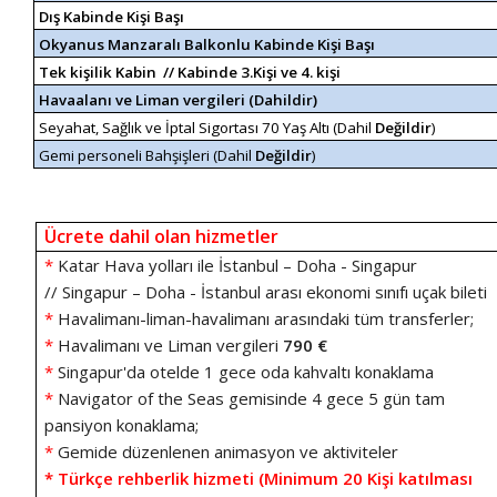
Dış Kabinde Kişi Başı
Okyanus Manzaralı Balkonlu Kabinde Kişi Başı
Tek kişilik Kabin // Kabinde 3.Kişi ve 4. kişi
Havaalanı ve Liman vergileri (Dahildir)
Seyahat, Sağlık ve İptal Sigortası 70 Yaş Altı (Dahil
Değildir
)
Gemi personeli Bahşişleri
(Dahil
Değildir
)
Ücrete dahil olan hizmetler
*
Katar Hava yolları ile İstanbul – Doha - Singapur
// Singapur – Doha - İstanbul arası ekonomi sınıfı uçak bileti
*
Havalimanı-liman-havalimanı arasındaki tüm transferler;
*
Havalimanı ve Liman vergileri
790 €
*
Singapur'da otelde 1 gece oda kahvaltı konaklama
*
Navigator of the Seas gemisinde 4 gece 5 gün tam
pansiyon konaklama;
*
Gemide düzenlenen animasyon ve aktiviteler
* Türkçe rehberlik hizmeti (Minimum 20 Kişi katılması