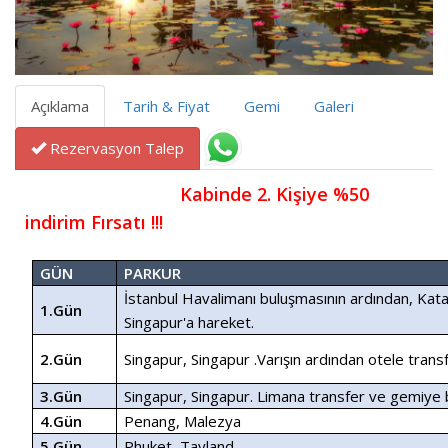
Açıklama
Tarih & Fiyat
Gemi
Galeri
Rezervasyon Talep
                               Kabinde 2. Kişiye %50 
indirim Fırsatı !!!
GÜN
PARKUR
İstanbul Havalimanı buluşmasının ardından, Katar
1.Gün
Singapur'a hareket.
2.Gün
Singapur, Singapur .Varışın ardından otele transf
3.Gün
Singapur, Singapur. Limana transfer ve gemiye b
4.Gün
Penang, Malezya
5.Gün
Phuket, Tayland