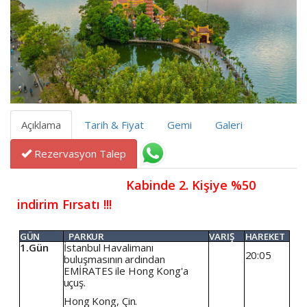
Açıklama
Tarih & Fiyat
Gemi
Galeri
Rezervasyon Talep
                               Kabinde 2. Kişiye %50 
indirim Fırsatı !!!
GÜN
PARKUR
VARIŞ
HAREKET
1.Gün
İstanbul
Havalimanı
20:05
buluşmasının
ardından
EMİRATES
ile
Hong
Kong'a
uçuş.
Hong
Kong,
Çin.