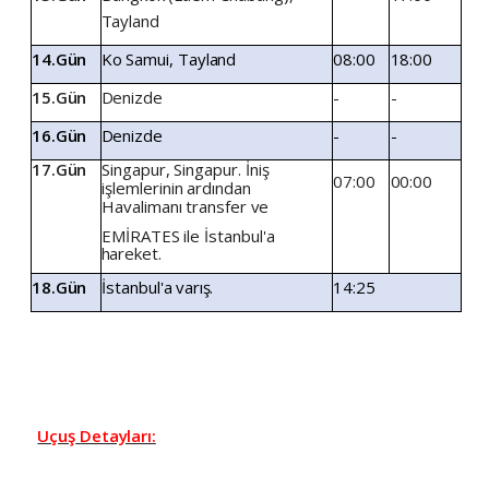
Tayland
14.Gün
Ko
Samui,
Tayland
08:00
18:00
15.Gün
Denizde
-
-
16.Gün
Denizde
-
-
17.Gün
Singapur,
Singapur.
İniş
07:00
00:00
işlemlerinin
ardından
Havalimanı
transfer
ve
EMİRATES
ile
İstanbul'a
hareket.
18.Gün
İstanbul'a
varış.
14:25
Uçuş
Detayları: