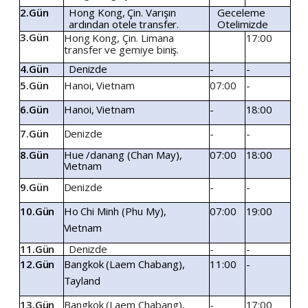
2.Gün
Hong
Kong,
Çin.
Varışın
Geceleme
ardından
otele
transfer.
Otelimizde
3.Gün
Hong
Kong,
Çin.
Limana
17:00
transfer
ve
gemiye
biniş.
4.Gün
Denizde
-
-
5.Gün
Hanoi,
Vietnam
07:00
-
6.Gün
Hanoi,
Vietnam
-
18:00
7.Gün
Denizde
-
-
8.Gün
Hue
/danang
(Chan
May),
07:00
18:00
Vietnam
9.Gün
Denizde
-
-
10.Gün
Ho
Chi
Minh
(Phu
My),
07:00
19:00
Vietnam
11.Gün
Denizde
-
-
12.Gün
Bangkok
(Laem
Chabang),
11:00
-
Tayland
13.Gün
Bangkok
(Laem
Chabang),
-
17:00