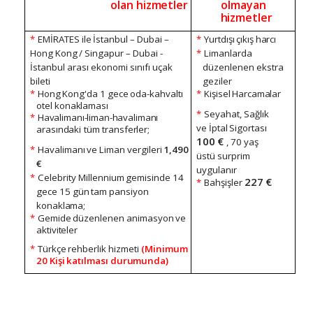
olan
hizmetler
olmayan
hizmetler
*
EMİRATES
ile
İstanbul
–
Dubai
–
*
Yurtdışı
çıkış
harcı
Hong
Kong
/
Singapur
–
Dubai
-
*
Limanlarda
İstanbul arası ekonomi sınıfı uçak
düzenlenen
ekstra
bileti
geziler
*
Hong
Kong'da
1
gece
oda-kahvaltı
*
Kişisel
Harcamalar
otel
konaklaması
*
Seyahat,
Sağlık
*
Havalimanı-liman-havalimanı
ve
İptal
Sigortası
arasındaki
tüm
transferler;
100
€
,
70
yaş
*
Havalimanı
ve
Liman
vergileri
1,490
üstü surprim
€
uygulanır
*
Celebrity
Millennium
gemisinde
14
227
€
*
Bahşişler
gece
15
gün
tam
pansiyon
konaklama;
*
Gemide
düzenlenen
animasyon
ve
aktiviteler
*
Türkçe
rehberlik
hizmeti
(Minimum
20
Kişi
katılması
durumunda)