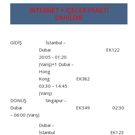
İNTERNET
+
İÇECEK
PAKETİ
DAHİLDİR
GİDİŞ
İstanbul –
Dubai
EK122
20:05
–
01:20
(Varış)+1 Dubai –
Hong
Kong
EK382
03:30 – 14:45
(Varış)
DÖNÜŞ
Singapur
–
Dubai
EK349
02:30
–
06:00
(Varış)
Dubai
–
İstanbul
EK123