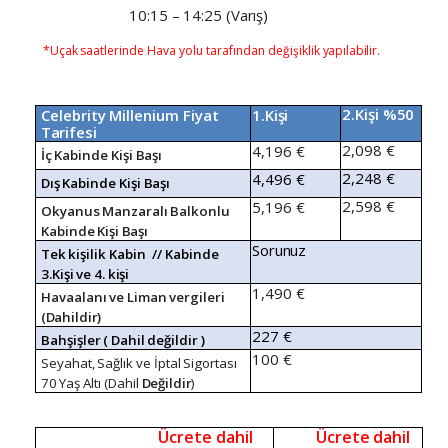
10:15
–
14:25
(Varış)
*Uçak
saatlerinde
Hava
yolu
tarafından
değişiklik
yapılabilir.
2.Kişi
%50
Celebrity
Millenium
Fiyat
1.Kişi
Tarifesi
2,098
€
4,196
€
İç
Kabinde
Kişi
Başı
2,248
€
4,496
€
Dış
Kabinde
Kişi
Başı
2,598
€
5,196
€
Okyanus
Manzaralı
Balkonlu
Kabinde
Kişi
Başı
Sorunuz
Tek
kişilik
Kabin
//
Kabinde
3.Kişi
ve
4.
kişi
1,490
€
Havaalanı
ve
Liman
vergileri
(Dahildir)
227
€
Bahşişler
(
Dahil
değildir
)
100
€
Seyahat,
Sağlık
ve
İptal
Sigortası
70
Yaş
Altı
(Dahil
Değildir
)
Ücrete
dahil
Ücrete
dahil