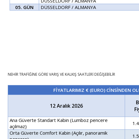
DÜSSELDORF / ALMANYA
05. GÜN
DÜSSELDORF / ALMANYA
NEHİR TRAFİĞİNE GÖRE VARIŞ VE KALKIŞ SAATLER
NEHİR TRAFİĞİNE GÖRE VARIŞ VE KALKIŞ SAATLERİ DEĞİŞEBİLİR
FİYATLARIMIZ € (EURO) CİNSİNDEN OL
B
12 Aralık 2026
Fi
Ana Güverte Standart Kabin
(Lumboz pencere
1.
açılmaz)
Orta Güverte Comfort Kabin (Açılır, panoramik
1.
pencere)