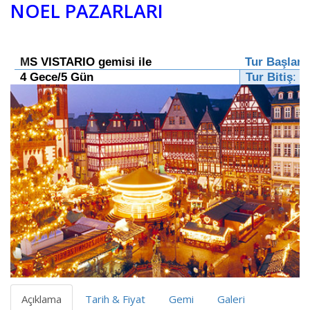
NOEL PAZARLARI
M
S VISTARIO gemisi ile
Tur Başlam
4 Gece/5 Gün
Tur Bitiş
:
1
Açıklama
Tarih & Fiyat
Gemi
Galeri