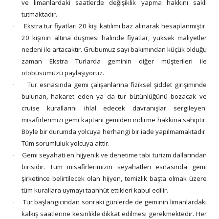
ve limanlardaki saatlerde değişiklik yapma hakkını saklı
tutmaktadır.
Ekstra tur fiyatları 20 kişi katılımı baz alınarak hesaplanmıştır.
·
20 kişinin altına düşmesi halinde fiyatlar, yüksek maliyetler
nedeni ile artacaktır. Grubumuz sayı bakımından küçük olduğu
zaman Ekstra Turlarda geminin diğer müşterileri ile
otobüsümüzü paylaşıyoruz.
Tur esnasında gemi çalışanlarına fiziksel şiddet girişiminde
·
bulunan, hakaret eden ya da tur bütünlüğünü bozacak ve
cruise kurallarını ihlal edecek davranışlar sergileyen
misafirlerimizi gemi kaptanı gemiden indirme hakkına sahiptir.
Böyle bir durumda yolcuya herhangi bir iade yapılmamaktadır.
Tüm sorumluluk yolcuya aittir.
Gemi seyahati en hijyenik ve denetime tabi turizm dallarından
·
birisidir. Tüm misafirlerimizin seyahatleri esnasında gemi
şirketince belirtilecek olan hijyen, temizlik başta olmak üzere
tüm kurallara uymayı taahhüt ettikleri kabul edilir.
Tur başlangıcından sonraki günlerde de geminin limanlardaki
·
kalkış saatlerine kesinlikle dikkat edilmesi gerekmektedir. Her