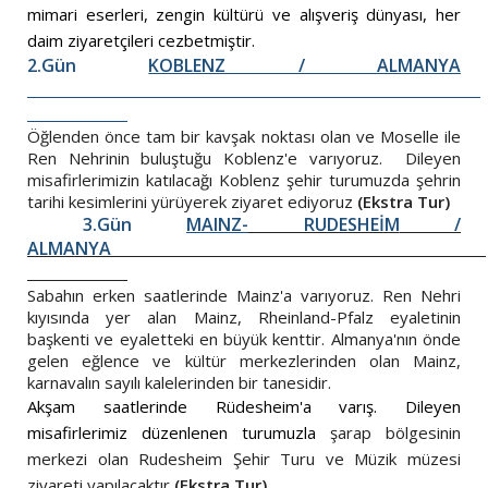
mimari eserleri, zengin kültürü ve alışveriş dünyası, her
daim ziyaretçileri cezbetmiştir.
2.Gün
KOBLENZ / ALMANYA
Öğlenden önce tam bir kavşak noktası olan ve Moselle ile
Ren Nehrinin buluştuğu Koblenz'e varıyoruz. Dileyen
misafirlerimizin katılacağı Koblenz şehir turumuzda şehrin
tarihi kesimlerini yürüyerek ziyaret ediyoruz
(Ekstra Tur)
3.Gün
MAINZ-
RUDESHEİM
/
ALMANYA
Sabahın erken saatlerinde Mainz'a varıyoruz. Ren Nehri
kıyısında yer alan Mainz, Rheinland-Pfalz eyaletinin
başkenti ve eyaletteki en büyük kenttir. Almanya'nın önde
gelen eğlence ve kültür merkezlerinden olan Mainz,
karnavalın sayılı kalelerinden bir tanesidir.
Akşam saatlerinde Rüdesheim'a varış. Dileyen
misafirlerimiz düzenlenen turumuzla
şarap bölgesinin
merkezi olan Rudesheim Şehir Turu ve Müzik müzesi
ziyareti yapılacaktır
(Ekstra Tur).