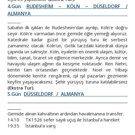
4.Gün
RUDESHEİM – KÖLN – DÜSELDORF /
ALMANYA
Sabahın ilk ışıkları ile Rudesheim'dan ayrılıp, Köln'e doğru
seyir. Köln'e varmadan önce gemide öğle yemeği alıyoruz.
Katedrale kadar güzel bir yürüyüş turu ile serbest
zamanımız olacak. Köln'ün, Gotik tarzdaki katedrali dünya
çapında ün salmıştır. Köln, eyaletin en önemli ulaşım, kültür,
bilim, sanat, ticaret ve eğlence merkezidir. Ayrıca demir ve
havayolu ulaşım ağının da kesişme noktasıdır. Ren Nehri,
kentin tam ortasından geçmektedir. Noel ve Yılbaşı
döneminde kentte rengârenk, ışıl ışıl pazarları gezmenin
keyfini yaşayacaksınız. Şehir yürüyüş turuna katılabilirsiniz
(Ekstra Tur).
5.Gün
DÜSSELDORF / ALMANYA
Gemide alınan kahvaltının ardından havalimanına transfer.
14.10 TK1526 sefer sayılı uçuş ile İstanbul'a hareket
19.35 İstanbul'a varış