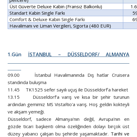
Üst Güverte Deluxe Kabin (Fransız Balkonlu)
1.
Standart Kabin
Single Farkı
5
Comfort & Deluxe Kabin Single Farkı
6
Havalimanı ve Liman Vergileri, Sigorta (480 EUR)
1.Gün
İSTANBUL – DÜSSELDORF/ ALMANYA
09.00 İstanbul Havalimanında Dış hatlar Cruisera
standında buluşma
11.45 TK1525 sefer sayılı uçuş ile Düsseldorf'a hareket
13.15 Düsseldorf'a varış ve kısa bir şehir turunun
ardından gemimiz MS VistaRio'a varış. Hoş geldin kokteyli
ve akşam yemeği.
Düsseldorf, sadece Almanya'nın değil, Avrupa'nın en
gözde ticari başkenti olma özeliğinden dolayı birçok üst
düzey yabancı çalışan bu şehirde yaşamaktadır.
Tarihi ve