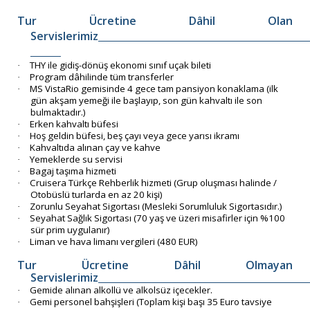
Tur Ücretine Dâhil Olan
Servislerimiz
THY ile gidiş-dönüş ekonomi sınıf uçak bileti
·
Program dâhilinde tüm transferler
·
MS VistaRio gemisinde 4 gece tam pansiyon konaklama (ilk
·
gün akşam yemeği ile başlayıp, son gün kahvaltı ile son
bulmaktadır.)
Erken kahvaltı büfesi
·
Hoş geldin büfesi, beş çayı veya gece yarısı ikramı
·
Kahvaltıda alınan çay ve kahve
·
Yemeklerde su servisi
·
Bagaj taşıma hizmeti
·
Cruisera Türkçe Rehberlik hizmeti (Grup oluşması halinde /
·
Otobüslü turlarda en az 20 kişi)
Zorunlu Seyahat Sigortası (Mesleki Sorumluluk Sigortasıdır.)
·
Seyahat Sağlık Sigortası (70 yaş ve üzeri misafirler için %100
·
sür prim uygulanır)
Liman ve hava limanı vergileri (480 EUR)
·
Tur Ücretine Dâhil Olmayan
Servislerimiz
Gemide alınan alkollü ve alkolsüz içecekler.
·
Gemi personel bahşişleri (Toplam kişi başı 35 Euro tavsiye
·