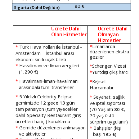
80
€
Sigorta
(Dahil
Değildir)
Ücrete
Dahil
Ücrete
Dahil
Olan
Hizmetler
Olmayan
Hizmetler
*
Limanlarda
*
Türk
Hava
Yolları
ile
İstanbul
–
düzenlenen
ekstra
Amsterdam
–
İstanbul
arası
geziler
ekonomi sınıfı uçak bileti
*
Havalimanı
ve
liman
vergileri
*
Schengen
Vizesi
(
1,290
€
)
*
Yurtdışı
çıkış
harcı
*
Havalimanı-liman-havalimanı
*
Kişisel
arasındaki
tüm
transferler
Harcamalar
*
5
Yıldızlı
Celebrity
Eclipse
*
Seyahat,
sağlık
gemimizde
12
gece
13
gün
ve
iptal
sigortası
tam
pansiyon (tüm yiyecekler
(70
Yaş
altı
80 €,
dahil-Specialty Restaurant giriş
70 yaş üstü
ücretleri hariç )
konaklama
sürprim uygulanır)
*
Gemide
düzenlenen
animasyon
*
Bahşişler
(kişi
ve
aktiviteler
başı
195
€
)