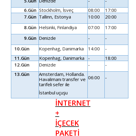
5.Gün
Denizde
-
-
6.Gün
Stockholm,
İsveç
08:00
17:00
7.Gün
Tallinn,
Estonya
10:00
20:00
8.Gün
Helsinki,
Finlandiya
07:00
17:00
9.Gün
Denizde
-
-
10.Gün
Kopenhag,
Danimarka
14:00
-
11.Gün
Kopenhag,
Danimarka
-
18:00
12.Gün
Denizde
-
-
13.Gün
Amsterdam,
Hollanda.
06:00
-
Havalimanı
transfer
ve
tarifeli
sefer
ile
İstanbul
uçuşu
İNTERNET
+
İÇECEK
PAKETİ