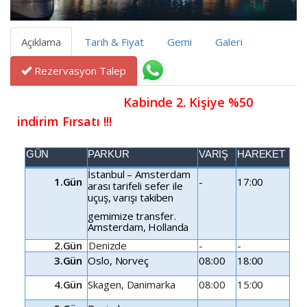
Açıklama
Tarih & Fiyat
Gemi
Galeri
Rezervasyon Talep
                               Kabinde 2. Kişiye %50 
indirim Fırsatı !!!
GÜN
PARKUR
VARIŞ
HAREKET
İstanbul
–
Amsterdam
1.Gün
-
17:00
arası
tarifeli
sefer
ile
uçuş,
varışı
takiben
gemimize
transfer.
Amsterdam,
Hollanda
2.Gün
Denizde
-
-
3.Gün
Oslo,
Norveç
08:00
18:00
4.Gün
Skagen,
Danimarka
08:00
15:00