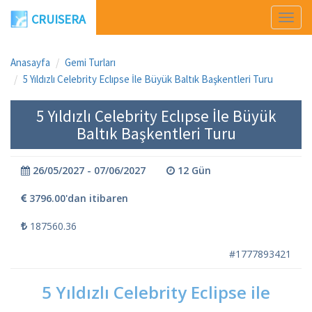
CRUISERA
Men
Aç
Anasayfa
Gemi Turları
5 Yıldızlı Celebrity Eclıpse İle Büyük Baltık Başkentleri Turu
5 Yıldızlı Celebrity Eclıpse İle Büyük
Baltık Başkentleri Turu
26/05/2027 - 07/06/2027
12 Gün
3796.00'dan itibaren
187560.36
#1777893421
5 Yıldızlı Celebrity
Eclipse
ile