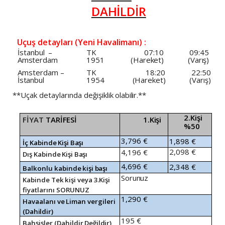
DAHİLDİR
Uçuş
detayları
(Yeni
Havalimanı)
:
İstanbul
–
TK
07:10
09:45
Amsterdam
1951
(Hareket)
(Varış)
Amsterdam
–
TK
18:20
22:50
İstanbul
1954
(Hareket)
(Varış)
**Uçak
detaylarında
değişiklik
olabilir.**
2.Kişi
FİYAT
TARİFESİ
1.Kişi
%50
3,796
€
1,898
€
İç
Kabinde
Kişi
Başı
2,098
€
4,196
€
Dış
Kabinde
Kişi
Başı
4,696
€
2,348
€
Balkonlu
kabinde
kişi
başı
Sorunuz
Kabinde
Tek
kişi
veya
3.Kişi
fiyatlarını
SORUNUZ
1,290
€
Havaalanı
ve
Liman
vergileri
(Dahildir)
195
€
Bahşişler
(Dahildir
Değildir)