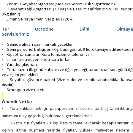
Zorunlu Seyahat Sigortası (Mesleki Sorumluluk Sigortasıdır.)
·
Seyahat sağlık sigortası (70 yaş ve üzeri misafirler için %100 sür pr
·
uygulanır)
Liman ve hava limanı vergileri (720 €)
·
Tur Ücretine Dâhil Olmaya
Servislerimiz
______________________________________________
_
Gemide alınan özel markalı içecekler.
·
Gemi personel bahşişleri (Kişi başı, günlük 9 Euro tavsiye edilmektedir
·
Kişisel harcamalar (Kuru temizleme, telefon vs.)
·
Limanlarda düzenlenen kara turları
·
Yurt dışı çıkış harcı
·
Turumuzun ilk günü kahvaltı ve öğle yemeği, turumuzun son günü öğ
·
ve akşam yemekleri
Seyahat güvence paketi (Vize reddi ve kronik rahatsızlıklar kaps
·
dışıdır)
Schengen vize ücreti
·
Önemli Notlar:
Tura katılabilmek için pasaportlarınızın süresi tur bitiş tarihi itibariy
·
minimum 6 ay geçerliliği bulunması gerekmektedir.
Ekstra tur fiyatları 20 kişi katılım temel alınarak hesaplanmıştır. 
·
kişinin altına düşmesi halinde fiyatlar, yüksek maliyetler nedeni i