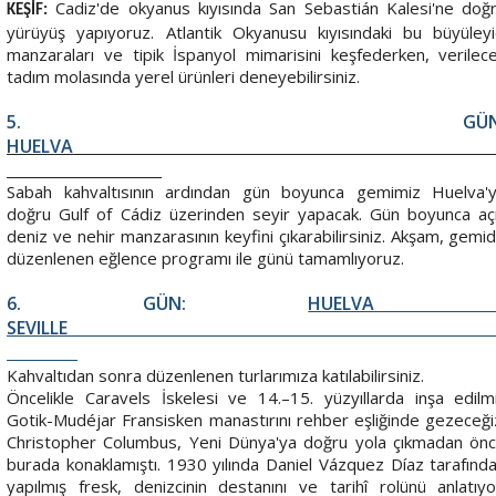
Cadiz'de okyanus kıyısında San Sebastián Kalesi'ne doğ
KEŞİF:
yürüyüş yapıyoruz. Atlantik Okyanusu kıyısındaki bu büyüleyi
manzaraları ve tipik İspanyol mimarisini keşfederken, verilec
tadım molasında yerel ürünleri deneyebilirsiniz.
5. GÜN
HUELVA
Sabah kahvaltısının ardından gün boyunca gemimiz Huelva'
doğru Gulf of Cádiz üzerinden seyir yapacak. Gün boyunca aç
deniz ve nehir manzarasının keyfini çıkarabilirsiniz. Akşam, gemi
düzenlenen eğlence programı ile günü tamamlıyoruz.
6.
GÜN:
HUELVA 
SEVILL
Kahvaltıdan sonra düzenlenen turlarımıza katılabilirsiniz.
Öncelikle Caravels İskelesi ve 14.–15. yüzyıllarda inşa edilm
Gotik-Mudéjar Fransisken manastırını rehber eşliğinde gezeceği
Christopher Columbus, Yeni Dünya'ya doğru yola çıkmadan ön
burada konaklamıştı. 1930 yılında Daniel Vázquez Díaz tarafınd
yapılmış fresk, denizcinin destanını ve tarihî rolünü anlatıyo