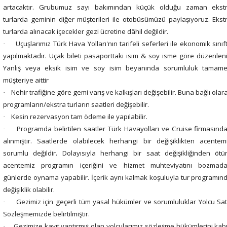
artacaktır. Grubumuz sayı bakımından küçük olduğu zaman ekst
turlarda geminin diğer müşterileri ile otobüsümüzü paylaşıyoruz. Ekst
turlarda alınacak içecekler gezi ücretine dâhil değildir.
Uçuşlarımız Türk Hava Yolları'nın tarifeli seferleri ile ekonomik sınıf
·
yapılmaktadır. Uçak bileti pasaporttaki isim & soy isme göre düzenleni
Yanlış veya eksik isim ve soy isim beyanında sorumluluk tamam
müşteriye aittir
Nehir trafiğine göre gemi varış ve kalkışları değişebilir. Buna bağlı olar
·
programların/ekstra turların saatleri değişebilir.
Kesin rezervasyon tam ödeme ile yapılabilir.
·
Programda belirtilen saatler Türk Havayolları ve Cruise firmasınd
·
alınmıştır. Saatlerde olabilecek herhangi bir değişiklikten acentem
sorumlu değildir. Dolayısıyla herhangi bir saat değişikliğinden ötü
acentemiz programın içeriğini ve hizmet muhteviyatını bozmad
günlerde oynama yapabilir. İçerik aynı kalmak koşuluyla tur programın
değişiklik olabilir.
Gezimiz için geçerli tüm yasal hükümler ve sorumluluklar Yolcu Sat
·
Sözleşmemizde belirtilmiştir.
Gezimize kayıt yaptırmış olan yolcularımız sözleşme hükümlerini kab
·