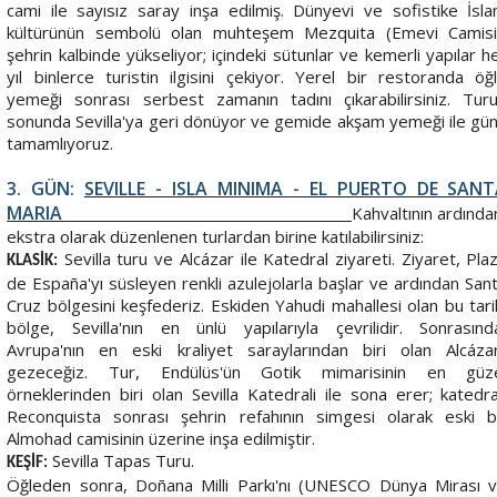
cami ile sayısız saray inşa edilmiş. Dünyevi ve sofistike İsl
kültürünün sembolü olan muhteşem Mezquita (Emevi Camisi
şehrin kalbinde yükseliyor; içindeki sütunlar ve kemerli yapılar h
yıl binlerce turistin ilgisini çekiyor. Yerel bir restoranda öğ
yemeği sonrası serbest zamanın tadını çıkarabilirsiniz. Tur
sonunda Sevilla'ya geri dönüyor ve gemide akşam yemeği ile gü
tamamlıyoruz.
3. GÜN:
SEVILLE - ISLA MINIMA - EL PUERTO DE SAN
MARIA
Kahvaltının ardında
ekstra olarak düzenlenen turlardan birine katılabilirsiniz:
Sevilla turu ve Alcázar ile Katedral ziyareti. Ziyaret, Pla
KLASİK:
de España'yı süsleyen renkli azulejolarla başlar ve ardından San
Cruz bölgesini keşfederiz. Eskiden Yahudi mahallesi olan bu tari
bölge, Sevilla'nın en ünlü yapılarıyla çevrilidir. Sonrasınd
Avrupa'nın en eski kraliyet saraylarından biri olan Alcázar
gezeceğiz. Tur, Endülüs'ün Gotik mimarisinin en güz
örneklerinden biri olan Sevilla Katedrali ile sona erer; katedra
Reconquista sonrası şehrin refahının simgesi olarak eski b
Almohad camisinin üzerine inşa edilmiştir.
Sevilla Tapas Turu.
KEŞİF:
Öğleden sonra, Doñana Milli Parkı'nı (UNESCO Dünya Mirası 