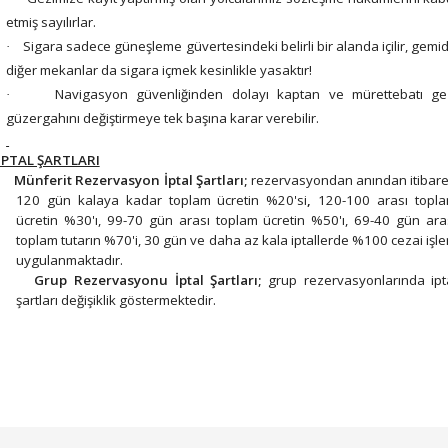
etmiş sayılırlar.
Sigara sadece güneşleme güvertesindeki belirli bir alanda içilir, gemi
·
diğer mekanlar da sigara içmek kesinlikle yasaktır!
Navigasyon güvenliğinden dolayı kaptan ve mürettebatı ge
·
güzergahını değiştirmeye tek başına karar verebilir.
İPTAL ŞARTLARI
Münferit Rezervasyon İptal Şartları;
rezervasyondan anından itibar
120 gün kalaya kadar toplam ücretin %20'si
,
120-100 arası topl
ücretin %30'ı, 99-70 gün arası toplam ücretin %50'ı, 69-40 gün ara
toplam tutarın %70'i, 30 gün ve daha az kala iptallerde %100 cezai işl
uygulanmaktadır.
Grup Rezervasyonu İptal Şartları;
grup rezervasyonlarında ipt
şartları değişiklik göstermektedir.