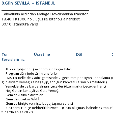
8.Gün
SEVİLLA – ISTANBU
Kahvaltının ardından Malaga Havalimanına transfer.
18.40 TK1300 nolu uçuş ile İstanbul'a hareket.
00.10 İstanbul'a varış.
Tur Ücretine Dâhil Ol
Servislerimiz
THY ile gidiş-dönüş ekonomi sınıf uçak bileti
·
Program dâhilinde tüm transferler
·
MS La Belle de Cadix gemisinde 7 gece tam pansiyon konaklama (i
·
gün akşam yemeği ile başlayıp, son gün kahvaltı ile son bulmaktadır.)
Yemeklerde ve barda alınan içecekler (özel marka içecekler hariç)
·
Hoş Geldin kokteyli ve Gala Yemeği
·
Gemideki tüm aktiviteler
·
Gemide ücretsiz Wİ-Fİ
·
Gemiye binişte ve inişte bagaj taşıma servisi
·
Cruisera Türkçe Rehberlik hizmeti – (Grup oluşması halinde / Otobüs
·
turlarda en az 20 kişi)