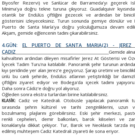
Biyosfer Rezervi) ve Sanlúcar de Barrameda'yı geçerek Is
Minima'ya doğru tekne turuna çıkıyoruz. Guadalquivir kıyısında
otantik bir Endülüs çiftliğini gezecek ve ardından bir binicil
gösterisini izleyeceksiniz. Turun sonunda gemiye dönülür ve 
Puerto de Santa María'ya doğru yolculuğumuza devam edili
Akşam, gemide eğlencenin tadını çıkarabilirsiniz.
4.GÜN:
EL PUERTO DE SANTA MARIA(2) - JEREZ 
CADIZ
Gemide alın
kahvaltının ardından dileyen misafirler Jerez At Gösterisi ve Öz
İçecek Tadım Turu'na katılabilir. Panoramik şehir turunun ardınd
kıyı şeridinde yer alan Jerez'e geçiyoruz. Şarap üretimi ve binicilik
ünlü bu canlı şehirde, Endülüs atlarının yetiştirildiği bir damızl
çiftliğini ziyaret ediyor ve Bodega'da içecek tadımı yapıyoru
Daha sonra Cádiz'e doğru yol alıyoruz.
Öğleden sonra ekstra turlardan birine katılabilirsiniz.
Cadiz ve Katedrali. Otobüsle yapılacak panoramik t
KLASİK:
sırasında şehrin kültürel ve tarihi zenginliklerini, uzun 
bozulmamış plajlarını görebilirsiniz. Eski şehir merkezi, past
renkli cepheleri, demir balkonları, barok kiliseleri ve zar
konaklarıyla dikkat çekiyor. Tur, Barok ve Neoklasik tarzda in
edilmiş muhteşem Cadiz Katedrali ziyareti ile sona eriyor.