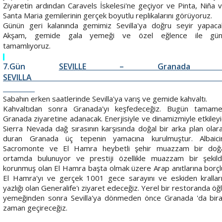
Ziyaretin ardından Caravels İskelesi'ne geçiyor ve Pinta, Niña 
Santa Maria gemilerinin gerçek boyutlu replikalarını görüyoruz.
Günün geri kalanında gemimiz Sevilla'ya doğru seyir yapaca
Akşam, gemide gala yemeği ve özel eğlence ile gü
tamamlıyoruz.
7
.Gün
SEVILLE – Granada 
SEVILL
Sabahın erken saatlerinde Sevilla'ya varış ve gemide kahvaltı.
Kahvaltıdan sonra Granada'yı keşfedeceğiz. Bugün tamam
Granada ziyaretine adanacak. Enerjisiyle ve dinamizmiyle etkileyi
Sierra Nevada dağ sırasının karşısında doğal bir arka plan olar
duran Granada üç tepenin yamacına kurulmuştur. Albaici
Sacromonte ve El Hamra heybetli şehir muazzam bir doğ
ortamda bulunuyor ve prestiji özellikle muazzam bir şekil
korunmuş olan El Hamra başta olmak üzere Arap anıtlarına borçl
El Hamra'yı ve gerçek 1001 gece sarayını ve eskiden krallar
yazlığı olan Generalife'ı ziyaret edeceğiz. Yerel bir restoranda öğ
yemeğinden sonra Sevilla'ya dönmeden önce Granada 'da bir
zaman geçireceğiz.