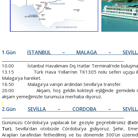
1.Gün
İSTANBUL – MALAGA – SEVİLL
10.00 İstanbul Havalimanı Dış Hatlar Terminali'nde buluşma
13.15 Türk Hava Yolları'nın TK1305 nolu seferi uçuşu i
Malaga'ya hareket.
16.50 Malaga'ya varışın ardından Sevilla'ya transfer.
20.00 Akşam, hoş geldin kokteyli eşliğinde gemideki i
akşam yemeğimizle turumuza merhaba diyoruz.
2.Gün
SEVİLLA – CORDOBA – SEVİLL
Gününüzü Córdoba'ya yapılacak bir geziyle geçirebilirsiniz
(Ext
Tur).
Sevilla'dan otobüsle Córdoba'ya gidiyoruz. Şehir, Eme
Arapları tarafından fethedilmiş ve bu dönemde 300'ün üzerin