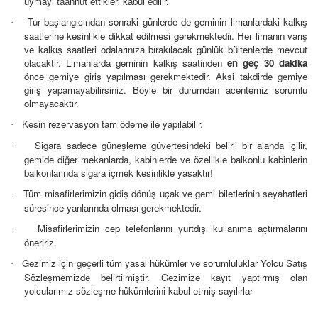
uymayı taahhüt ettikleri kabul edilir.
Tur başlangıcından sonraki günlerde de geminin limanlardaki kalkış
·
saatlerine kesinlikle dikkat edilmesi gerekmektedir. Her limanın varış
ve kalkış saatleri odalarınıza bırakılacak günlük bültenlerde mevcut
olacaktır. Limanlarda geminin kalkış saatinden
en geç 30 dakika
önce gemiye giriş yapılması gerekmektedir. Aksi takdirde gemiye
giriş yapamayabilirsiniz. Böyle bir durumdan acentemiz sorumlu
olmayacaktır.
Kesin rezervasyon tam ödeme ile yapılabilir.
·
Sigara sadece güneşleme güvertesindeki belirli bir alanda içilir,
·
gemide diğer mekanlarda, kabinlerde ve özellikle balkonlu kabinlerin
balkonlarında sigara içmek kesinlikle yasaktır!
Tüm misafirlerimizin gidiş dönüş uçak ve gemi biletlerinin seyahatleri
·
süresince yanlarında olması gerekmektedir.
Misafirlerimizin cep telefonlarını yurtdışı kullanıma açtırmalarını
·
öneririz.
Gezimiz için geçerli tüm yasal hükümler ve sorumluluklar Yolcu Satış
·
Sözleşmemizde belirtilmiştir. Gezimize kayıt yaptırmış olan
yolcularımız sözleşme hükümlerini kabul etmiş sayılırlar