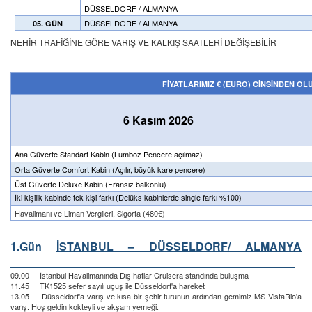
DÜSSELDORF / ALMANYA
DÜSSELDORF / ALMANYA
05. GÜN
NEHİR TRAFİĞİNE GÖRE VARIŞ VE KALKIŞ SAATLERİ DEĞİŞEBİLİR
FİYATLARIMIZ € (EURO) CİNSİNDEN OLU
6 Kasım 2026
Ana Güverte Standart Kabin
(Lumboz Pencere açılmaz)
Orta Güverte Comfort Kabin (Açılır, büyük kare pencere)
Üst Güverte Deluxe Kabin (Fransız balkonlu)
İki kişilik kabinde tek kişi farkı (Delüks kabinlerde single farkı %100)
Havalimanı ve Liman Vergileri, Sigorta (480€)
1.Gün
İSTANBUL – DÜSSELDORF/ ALMANYA
09.00 İstanbul Havalimanında Dış hatlar Cruisera standında buluşma
11.45 TK1525 sefer sayılı uçuş ile Düsseldorf'a hareket
13.05 Düsseldorf'a varış ve kısa bir şehir turunun ardından gemimiz MS VistaRio'a
varış. Hoş geldin kokteyli ve akşam yemeği.