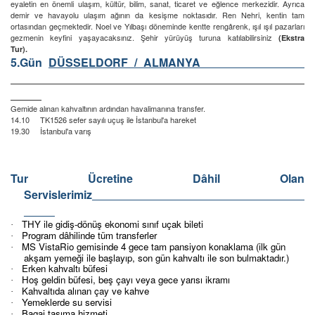
eyaletin en önemli ulaşım, kültür, bilim, sanat, ticaret ve eğlence merkezidir. Ayrıca
demir ve havayolu ulaşım ağının da kesişme noktasıdır. Ren Nehri, kentin tam
ortasından geçmektedir. Noel ve Yılbaşı döneminde kentte rengârenk, ışıl ışıl pazarları
gezmenin keyfini yaşayacaksınız. Şehir yürüyüş turuna katılabilirsiniz
(Ekstra
Tur).
5.Gün
DÜSSELDORF / ALMANYA
Gemide alınan kahvaltının ardından havalimanına transfer.
14.10 TK1526 sefer sayılı uçuş ile İstanbul'a hareket
19.30 İstanbul'a varış
Tur Ücretine Dâhil Olan
Servislerimiz
THY ile gidiş-dönüş ekonomi sınıf uçak bileti
·
Program dâhilinde tüm transferler
·
MS VistaRio gemisinde 4 gece tam pansiyon konaklama (ilk gün
·
akşam yemeği ile başlayıp, son gün kahvaltı ile son bulmaktadır.)
Erken kahvaltı büfesi
·
Hoş geldin büfesi, beş çayı veya gece yarısı ikramı
·
Kahvaltıda alınan çay ve kahve
·
Yemeklerde su servisi
·
Bagaj taşıma hizmeti
·