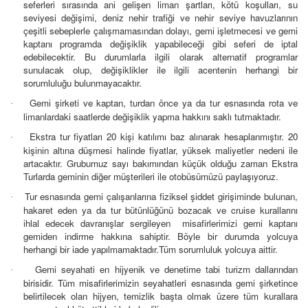
seferleri sırasında ani gelişen liman şartları, kötü koşulları, su
seviyesi değişimi, deniz nehir trafiği ve nehir seviye havuzlarının
çeşitli sebeplerle çalışmamasından dolayı, gemi işletmecesi ve gemi
kaptanı programda değişiklik yapabileceği gibi seferi de iptal
edebilecektir. Bu durumlarla ilgili olarak alternatif programlar
sunulacak olup, değişiklikler ile ilgili acentenin herhangi bir
sorumluluğu bulunmayacaktır.
Gemi şirketi ve kaptan, turdan önce ya da tur esnasında rota ve
·
limanlardaki saatlerde değişiklik yapma hakkını saklı tutmaktadır.
Ekstra tur fiyatları 20 kişi katılımı baz alınarak hesaplanmıştır. 20
·
kişinin altına düşmesi halinde fiyatlar, yüksek maliyetler nedeni ile
artacaktır. Grubumuz sayı bakımından küçük olduğu zaman Ekstra
Turlarda geminin diğer müşterileri ile otobüsümüzü paylaşıyoruz.
Tur esnasında gemi çalışanlarına fiziksel şiddet girişiminde bulunan,
·
hakaret eden ya da tur bütünlüğünü bozacak ve cruise kurallarını
ihlal edecek davranışlar sergileyen misafirlerimizi gemi kaptanı
gemiden indirme hakkına sahiptir. Böyle bir durumda yolcuya
herhangi bir iade yapılmamaktadır.Tüm sorumluluk yolcuya aittir.
Gemi seyahati en hijyenik ve denetime tabi turizm dallarından
·
birisidir. Tüm misafirlerimizin seyahatleri esnasında gemi şirketince
belirtilecek olan hijyen, temizlik başta olmak üzere tüm kurallara