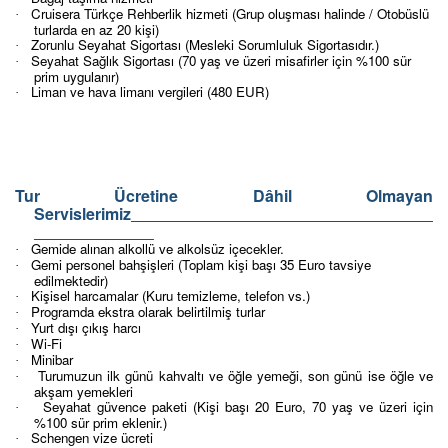
Cruisera Türkçe Rehberlik hizmeti (Grup oluşması halinde / Otobüslü
·
turlarda en az 20 kişi)
Zorunlu Seyahat Sigortası (Mesleki Sorumluluk Sigortasıdır.)
·
Seyahat Sağlık Sigortası (70 yaş ve üzeri misafirler için %100 sür
·
prim uygulanır)
Liman ve hava limanı vergileri (480 EUR)
·
Tur Ücretine Dâhil Olmayan
Servislerimiz
Gemide alınan alkollü ve alkolsüz içecekler.
·
Gemi personel bahşişleri (Toplam kişi başı 35 Euro tavsiye
·
edilmektedir)
Kişisel harcamalar (Kuru temizleme, telefon vs.)
·
Programda ekstra olarak belirtilmiş turlar
·
Yurt dışı çıkış harcı
·
Wi-Fi
·
Minibar
·
Turumuzun ilk günü kahvaltı ve öğle yemeği, son günü ise öğle ve
·
akşam yemekleri
Seyahat güvence paketi (Kişi başı 20 Euro, 70 yaş ve üzeri için
·
%100 sür prim eklenir.)
Schengen vize ücreti
·