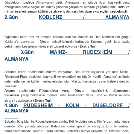
Düsseldorf, sadece Almanya'nın değil, Avrupa'nın en gözde ticari başkenti olma
özeliğinden dolayı birçok üst düzey yabancı çalışan bu şehirde yaşamaktadır.
Tarihi ve
mimari eserleri, zengin kültürü ve alışveriş dünyası, her daim ziyaretçileri cezbetmiştir.
2.Gün
KOBLENZ / ALMANYA
Öğlenden önce tam bir kavşak noktası olan ve Moselle ile Ren Nehrinin buluştuğu
Koblenz'e varıyoruz. Dileyen misafirlerimizin katılacağı Koblenz şehir turumuzda
şehrin tarihi kesimlerini yürüyerek ziyaret ediyoruz
(Ekstra Tur)
3.Gün
MAINZ-
RUDESHEİM
/
ALMANYA
Sabahın erken saatlerinde Mainz'a varıyoruz. Ren Nehri kıyısında yer alan Mainz,
Rheinland-Pfalz eyaletinin başkenti ve eyaletteki en büyük kenttir. Almanya'nın önde
gelen eğlence ve kültür merkezlerinden olan Mainz, karnavalın sayılı kalelerinden bir
tanesidir.
Akşam saatlerinde Rüdesheim'a varış. Dileyen misafirlerimiz düzenlenen
turumuzla
şarap bölgesinin merkezi olan Rudesheim Şehir Turu ve Müzik müzesi
ziyareti yapılacaktır
(Ekstra Tur).
4.Gün
RUDESHEİM – KÖLN – DÜSELDORF /
ALMANYA
Sabahın ilk ışıkları ile Rudesheim'dan ayrılıp, Köln'e doğru seyir. Köln'e varmadan önce
gemide öğle yemeği alıyoruz. Katedrale kadar güzel bir yürüyüş turu ile serbest
zamanımız olacak. Köln'ün, Gotik tarzdaki katedrali dünya çapında ün salmıştır. Köln,