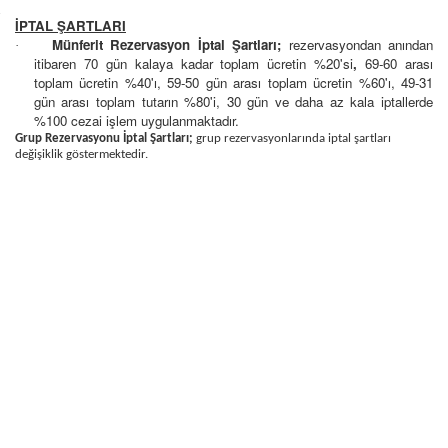
İPTAL ŞARTLARI
Münferit Rezervasyon İptal Şartları;
rezervasyondan anından
·
itibaren 70 gün kalaya kadar toplam ücretin %20'si
,
69-60 arası
toplam ücretin %40'ı, 59-50 gün arası toplam ücretin %60'ı, 49-31
gün arası toplam tutarın %80'i, 30 gün ve daha az kala iptallerde
%100 cezai işlem uygulanmaktadır.
Grup Rezervasyonu İptal Şartları;
grup rezervasyonlarında iptal şartları
değişiklik göstermektedir.