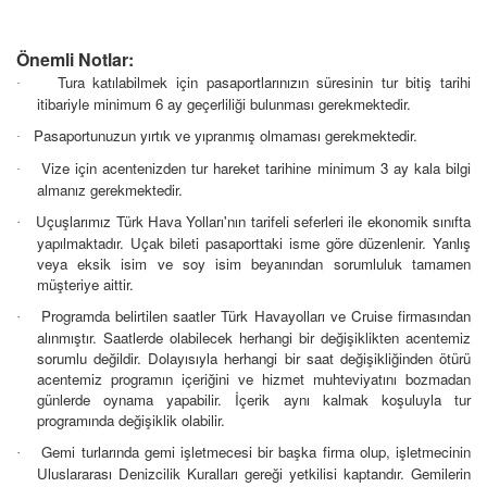
Önemli Notlar:
Tura katılabilmek için pasaportlarınızın süresinin tur bitiş tarihi
·
itibariyle minimum 6 ay geçerliliği bulunması gerekmektedir.
Pasaportunuzun yırtık ve yıpranmış olmaması gerekmektedir.
·
Vize için acentenizden tur hareket tarihine minimum 3 ay kala bilgi
·
almanız gerekmektedir.
Uçuşlarımız Türk Hava Yolları'nın tarifeli seferleri ile ekonomik sınıfta
·
yapılmaktadır. Uçak bileti pasaporttaki isme göre düzenlenir. Yanlış
veya eksik isim ve soy isim beyanından sorumluluk tamamen
müşteriye aittir.
Programda belirtilen saatler Türk Havayolları ve Cruise firmasından
·
alınmıştır. Saatlerde olabilecek herhangi bir değişiklikten acentemiz
sorumlu değildir. Dolayısıyla herhangi bir saat değişikliğinden ötürü
acentemiz programın içeriğini ve hizmet muhteviyatını bozmadan
günlerde oynama yapabilir. İçerik aynı kalmak koşuluyla tur
programında değişiklik olabilir.
Gemi turlarında gemi işletmecesi bir başka firma olup, işletmecinin
·
Uluslararası Denizcilik Kuralları gereği yetkilisi kaptandır. Gemilerin