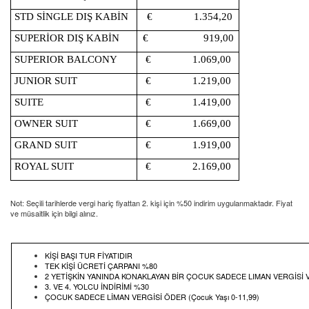
STD SİNGLE DIŞ KABİN
€ 1.354,20
SUPERİOR DIŞ KABİN
€ 919,00
SUPERIOR BALCONY
€ 1.069,00
JUNIOR SUIT
€ 1.219,00
SUITE
€ 1.419,00
OWNER SUIT
€ 1.669,00
GRAND SUIT
€ 1.919,00
ROYAL SUIT
€ 2.169,00
Not: Seçili tarihlerde vergi hariç fiyattan 2. kişi için %50 indirim uygulanmaktadır. Fiyat
ve müsaitlik için bilgi alınız.
KİŞİ BAŞI TUR FİYATIDIR
TEK KİŞİ ÜCRETİ ÇARPANI %80
2 YETİŞKİN YANINDA KONAKLAYAN BİR ÇOCUK SADECE LIMAN VERGİSİ 
3. VE 4. YOLCU İNDİRİMİ %30
ÇOCUK SADECE LİMAN VERGİSİ ÖDER (Çocuk Yaşı 0-11,99)