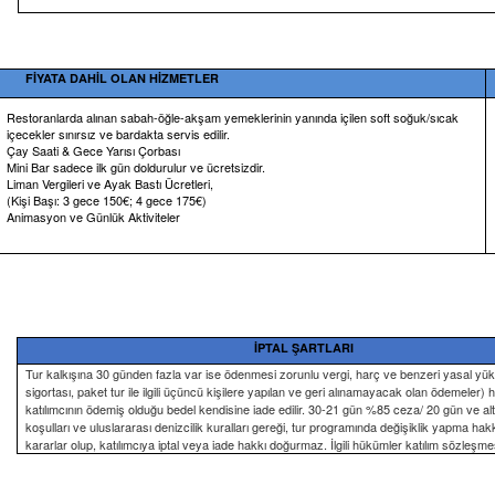
ATA DAHİL OLAN HİZMETLER
Restoranlarda alınan sabah-öğle-akşam yemeklerinin yanında içilen soft soğuk/sıcak
içecekler sınırsız ve bardakta servis edilir.
Çay Saati & Gece Yarısı Çorbası
Mini Bar sadece ilk gün doldurulur ve ücretsizdir.
Liman Vergileri ve Ayak Bastı Ücretleri,
(Kişi Başı: 3 gece 150€; 4 gece 175€)
Animasyon ve Günlük Aktiviteler
İPTAL ŞARTLARI
Tur kalkışına 30 günden fazla var ise ödenmesi zorunlu vergi, harç ve benzeri yasal y
sigortası, paket tur ile ilgili üçüncü kişilere yapılan ve geri alınamayacak olan ödemeler)
katılımcının ödemiş olduğu bedel kendisine iade edilir. 30-21 gün %85 ceza/ 20 gün ve alt
koşulları ve uluslararası denizcilik kuralları gereği, tur programında değişiklik yapma hakk
kararlar olup, katılımcıya iptal veya iade hakkı doğurmaz. İlgili hükümler katılım sözleşmesi