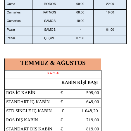
Cuma
RODOS
09:00
22:00
Cumartesi
PATMOS
08:00
16:00
Cumartesi
SAMOS
19:00
-
Pazar
SAMOS
-
01:00
Pazar
ÇEŞME
07:30
-
TEMMUZ & AĞUSTOS
3 GECE
KABİN KİŞİ BAŞI
ROS İÇ KABİN
€ 599,00
STANDART İÇ KABİN
€ 649,00
STD SINGLE İÇ KABİN
€ 1.048,20
ROS DIŞ KABİN
€ 719,00
STANDART DIŞ KABİN
€ 819,00