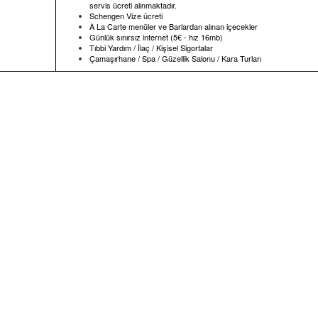
servis ücreti alınmaktadır.
Schengen Vize ücreti
À La Carte menüler ve Barlardan alınan içecekler
Günlük sınırsız internet (5€ - hız 16mb)
Tıbbi Yardım / İlaç / Kişisel Sigortalar
Çamaşırhane / Spa / Güzellik Salonu / Kara Turları