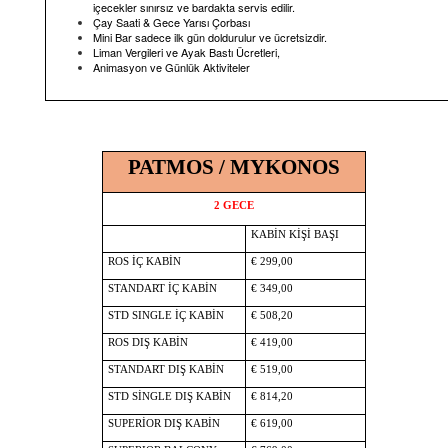
içecekler sınırsız ve bardakta servis edilir.
Çay Saati & Gece Yarısı Çorbası
Mini Bar sadece ilk gün doldurulur ve ücretsizdir.
Liman Vergileri ve Ayak Bastı Ücretleri,
Animasyon ve Günlük Aktiviteler
PATMOS / MYKONOS
2 GECE
KABİN KİŞİ BAŞI
ROS İÇ KABİN
€ 299,00
STANDART İÇ KABİN
€ 349,00
STD SINGLE İÇ KABİN
€ 508,20
ROS DIŞ KABİN
€ 419,00
STANDART DIŞ KABİN
€ 519,00
STD SİNGLE DIŞ KABİN
€ 814,20
SUPERİOR DIŞ KABİN
€ 619,00