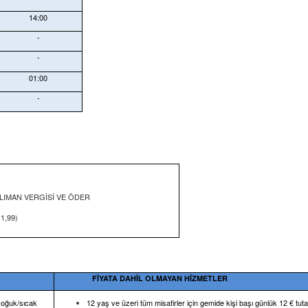
14:00
-
-
01:00
-
LIMAN VERGİSİ VE ÖDER
1,99)
FİYATA DAHİL OLMAYAN HİZMETLER
soğuk/sıcak
12 yaş ve üzeri tüm misafirler için gemide kişi başı günlük 12 € tut