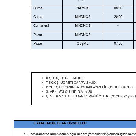
Cuma
PATMOS
08:00
Cuma
MİKONOS
20:00
Cumartesi
MİKONOS
-
Pazar
MİKONOS
-
Pazar
ÇEŞME
07:30
KİŞİ BAŞI TUR FİYATIDIR
TEK KİŞİ ÜCRETİ ÇARPANI %80
2 YETİŞKİN YANINDA KONAKLAYAN BİR ÇOCUK SADECE 
3. VE 4. YOLCU İNDİRİMİ %30
ÇOCUK SADECE LİMAN VERGİSİ ÖDER (ÇOCUK YAŞI 0-1
FİYATA DAHİL OLAN HİZMETLER
Restoranlarda alınan sabah-öğle-akşam yemeklerinin yanında içilen soft 